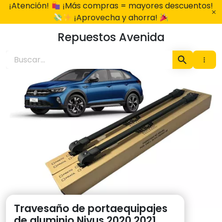
Ir
¡Atención!
¡Más compras = mayores descuentos!
al
¡Aprovecha y ahorra!
contenido
Repuestos Avenida
Travesaño de portaequipajes
de aluminio Nivus 2020 2021