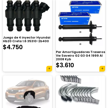
Juego de 4 inyector Hyundai
Hb20 Creta 1.6 35310-2b400
$
4.750
Par Amortiguadores Traseros
Vw Saveiro G2 G3 G4 1999 Al
2008 Kyb
El
El
$
3.610
precio
precio
original
actual
era:
es:
$4.850.
$3.610.