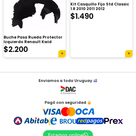
Kit Casquillo Fijo Std Classic
1.8 2010 2011 2012
×
$
1.490
Buche Pasa Rueda Protector
Izquierdo Renault Kwid
$
2.200
Tu carrito está vacío.
Agregá un producto y aparecerá acá
automáticamente.
Navegación
Enviamos a todo Uruguay
de
entradas
Pagá con seguridad
Estamos online