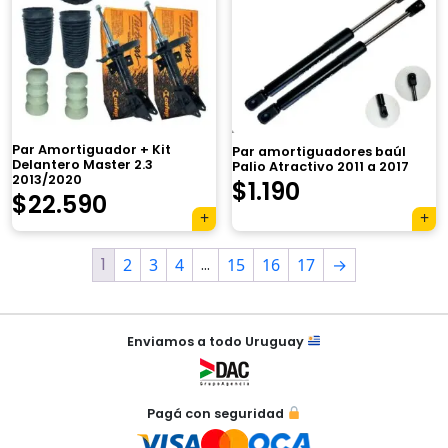
×
Par Amortiguador + Kit
Par amortiguadores baúl
Delantero Master 2.3
Palio Atractivo 2011 a 2017
2013/2020
$
1.190
$
22.590
1
…
Tu carrito está vacío.
2
3
4
15
16
17
→
Agregá un producto y aparecerá acá
automáticamente.
Enviamos a todo Uruguay
Pagá con seguridad