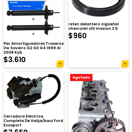
reten delantero cigüeñal
chevrolet s10 maxion 2.5
$
960
Par Amortiguadores Traseros
Vw Saveiro G2 G3 G4 1999 Al
2008 Kyb
El
El
$
3.610
precio
precio
Agotado
original
actual
era:
es:
$4.850.
$3.610.
Cerradura Eléctrica
Completa De Valija/baul Ford
Ecosport