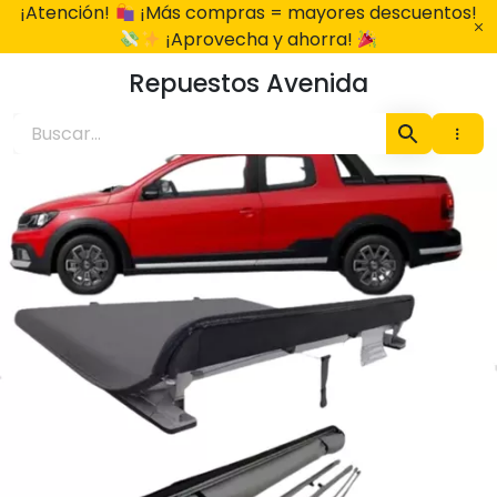
Ir
¡Atención!
¡Más compras = mayores descuentos!
al
¡Aprovecha y ahorra!
contenido
Repuestos Avenida