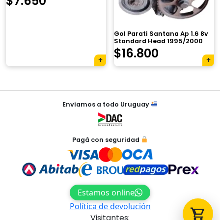
×
$
7.650
Gol Parati Santana Ap 1.6 8v
Standard Head 1995/2000
$
16.800
Tu carrito está vacío.
Agregá un producto y aparecerá acá
automáticamente.
Navegación
Enviamos a todo Uruguay
de
entradas
Pagá con seguridad
Estamos online
Política de devolución
Visitantes: