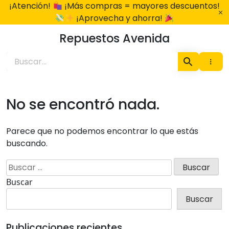
Ir
¡Atención!
¡Más compras = mayores descuentos!
al
¡Aprovecha y ahorra!
contenido
Repuestos Avenida
No se encontró nada.
Parece que no podemos encontrar lo que estás
buscando.
Buscar:
Buscar
×
Buscar
Publicaciones recientes