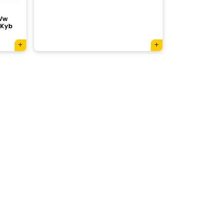
 Vw
 Kyb
×
Tu carrito está vacío.