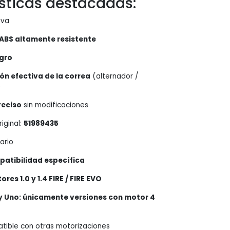
sticas destacadas:
eva
ABS altamente resistente
gro
ón efectiva de la correa
(alternador /
)
reciso
sin modificaciones
iginal:
51989435
ario
patibilidad específica
res 1.0 y 1.4 FIRE / FIRE EVO
y Uno: únicamente versiones con motor 4
tible con otras motorizaciones