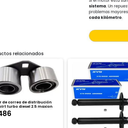
Si el motor está sa
sistema
. Un repues
problemas mayores
cada kilómetro
.
uctos relacionados
 de correa de distribución
lrt turbo diesel 2.5 maxion
486