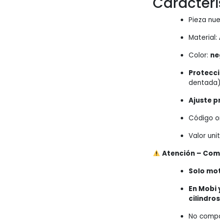
Caracterí
Pieza nu
Material:
Color:
ne
Protecci
dentada
Ajuste p
Código or
Valor unit
Atención – Com
Solo moto
En Mobi 
cilindros
No compa