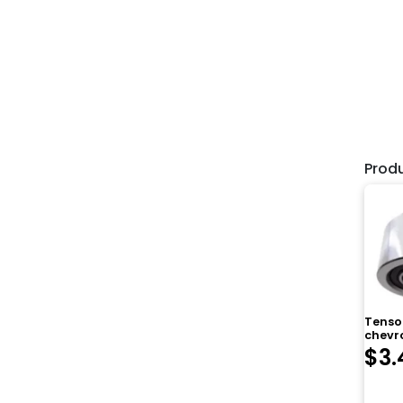
Prod
Tensor
chevro
$
3.