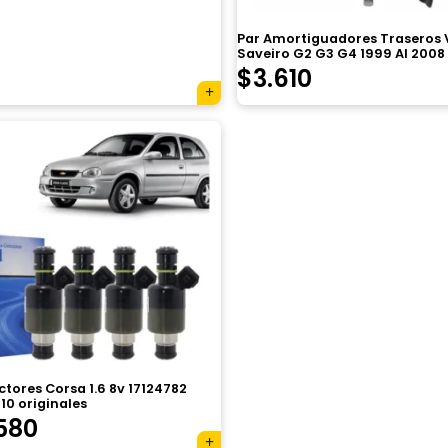
Par Amortiguadores Traseros
Saveiro G2 G3 G4 1999 Al 2008
El
El
$
3.610
precio
precio
original
actual
era:
es:
$4.850.
$3.610.
ctores Corsa 1.6 8v 17124782
10 originales
580