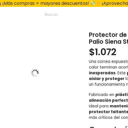
¡Más compras = mayores descuentos!
¡Aprovecha
Protector de 
Palio Siena 
$
1.072
Una correa expuest
calor terminan acor
inesperadas
. Este
aislar y proteger
l
un funcionamiento m
Fabricado en
plásti
alineación perfec
ideal para
manteni
protector faltant
más críticos del con