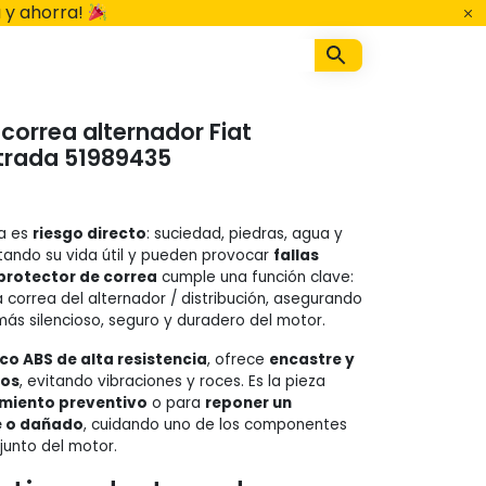
 y ahorra!
correa alternador Fiat
Strada 51989435
a es
riesgo directo
: suciedad, piedras, agua y
tando su vida útil y pueden provocar
fallas
protector de correa
cumple una función clave:
a correa del alternador / distribución, asegurando
ás silencioso, seguro y duradero del motor.
co ABS de alta resistencia
, ofrece
encastre y
tos
, evitando vibraciones y roces. Es la pieza
miento preventivo
o para
reponer un
e o dañado
, cuidando uno de los componentes
junto del motor.