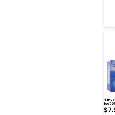
4 Inye
Icd001
$
7.