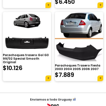
El
El
$
6.450
precio
precio
original
actual
era:
es:
$7.900.
$6.450.
×
Parachoques trasero Gol G3
99/02 Special Smooth
Original
Parachoques Trasero Fiesta
$
10.126
2003 2004 2005 2006 2007
$
7.889
Tu carrito está vacío.
Agregá un producto y aparecerá acá
automáticamente.
Navegación
Enviamos a todo Uruguay
de