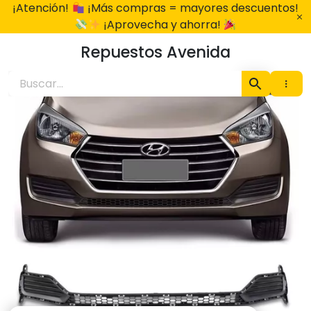
Ir
¡Atención!
¡Más compras = mayores descuentos!
al
¡Aprovecha y ahorra!
contenido
Repuestos Avenida