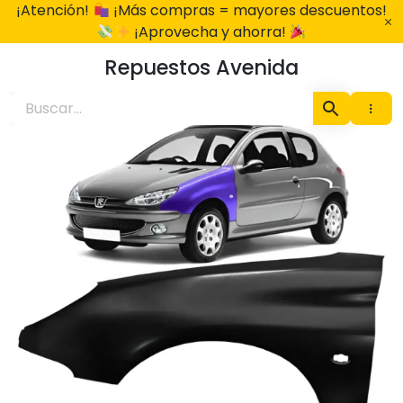
Ir
¡Atención!
¡Más compras = mayores descuentos!
al
¡Aprovecha y ahorra!
contenido
Repuestos Avenida