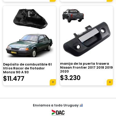
×
manija de la puerta trasera
Depósito de combustible 61
Nissan Frontier 2017 2018 2019
litros Racor de flotador
2020
Monza 90 A 93
$
3.230
$
11.477
Tu carrito está vacío.
Agregá un producto y aparecerá acá
automáticamente.
Navegación
Enviamos a todo Uruguay
de