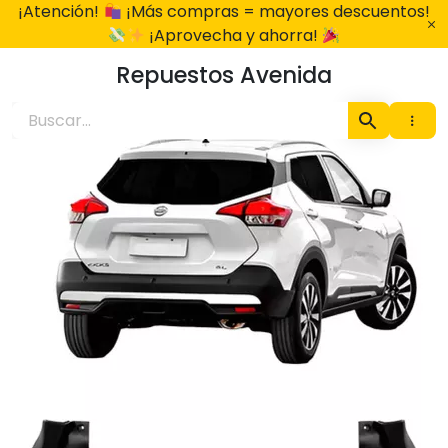
Ir
¡Atención!
¡Más compras = mayores descuentos!
al
¡Aprovecha y ahorra!
contenido
Repuestos Avenida