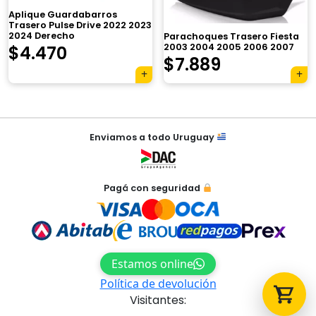
Aplique Guardabarros
Trasero Pulse Drive 2022 2023
2024 Derecho
Parachoques Trasero Fiesta
2003 2004 2005 2006 2007
$
4.470
$
7.889
Tu carrito está vacío.
Agregá un producto y aparecerá acá
automáticamente.
Navegación
Enviamos a todo Uruguay
de
entradas
Pagá con seguridad
Estamos online
Política de devolución
Visitantes: