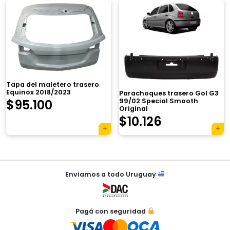
×
Tapa del maletero trasero
Equinox 2018/2023
Parachoques trasero Gol G3
$
95.100
99/02 Special Smooth
Original
$
10.126
Tu carrito está vacío.
Agregá un producto y aparecerá acá
automáticamente.
Navegación
Enviamos a todo Uruguay
de
entradas
Pagá con seguridad