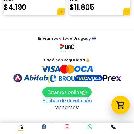
$
11.805
$
4.190
Tu carrito está vacío.
Agregá un producto y aparecerá acá
automáticamente.
Navegación
Enviamos a todo Uruguay
de
entradas
Pagá con seguridad
Estamos online
Política de devolución
Visitantes:
Acceso al panel