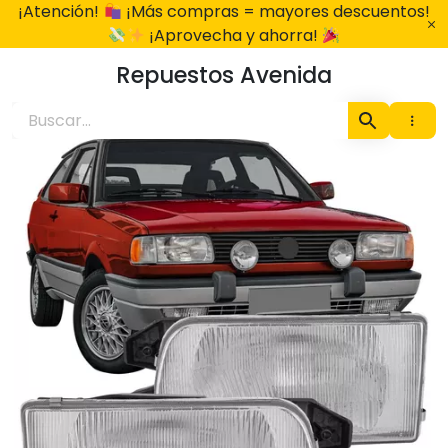
Ir
¡Atención!
¡Más compras = mayores descuentos!
al
¡Aprovecha y ahorra!
contenido
Repuestos Avenida