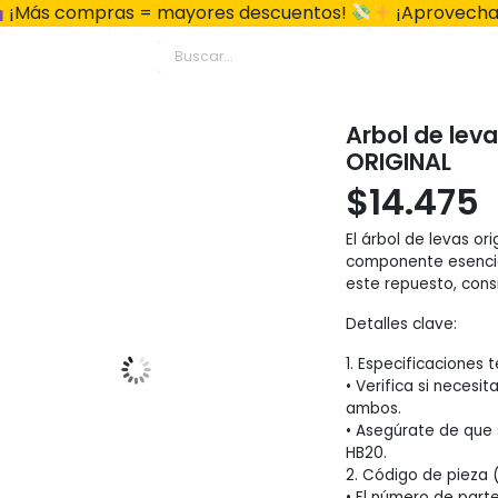
¡Más compras = mayores descuentos!
¡Aprovecha
Arbol de lev
ORIGINAL
$
14.475
El árbol de levas or
componente esencial
este repuesto, cons
Detalles clave:
1. Especificaciones t
• Verifica si necesi
ambos.
• Asegúrate de que
HB20.
2. Código de pieza 
• El número de parte