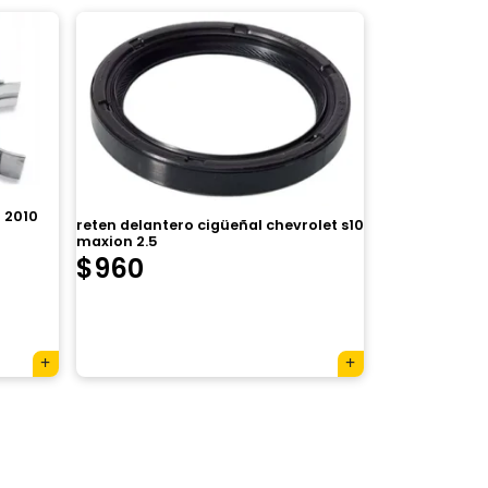
8 2010
reten delantero cigüeñal chevrolet s10
maxion 2.5
$
960