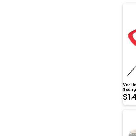
Varil
Ssangy
$
1.