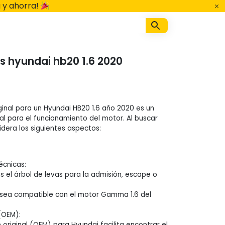
 y ahorra!
as hyundai hb20 1.6 2020
iginal para un Hyundai HB20 1.6 año 2020 es un
 para el funcionamiento del motor. Al buscar
idera los siguientes aspectos:
écnicas:
tas el árbol de levas para la admisión, escape o
 sea compatible con el motor Gamma 1.6 del
(OEM):
 original (OEM) para Hyundai facilita encontrar el