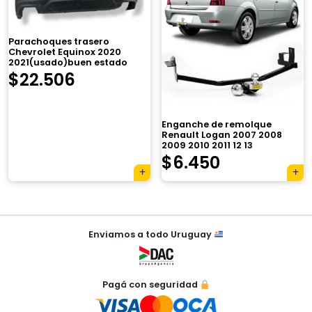
Parachoques trasero
Chevrolet Equinox 2020
2021(usado)buen estado
$
22.506
×
Enganche de remolque
Renault Logan 2007 2008
2009 2010 2011 12 13
El
El
$
6.450
Tu carrito está vacío.
precio
precio
Agregá un producto y aparecerá acá
original
actual
automáticamente.
Navegación
era:
es:
Enviamos a todo Uruguay
de
$7.900.
$6.450.
entradas
Pagá con seguridad