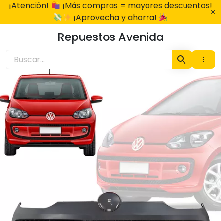
Ir
¡Atención!
¡Más compras = mayores descuentos!
al
¡Aprovecha y ahorra!
contenido
Repuestos Avenida