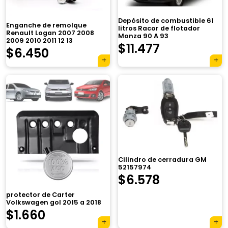
Depósito de combustible 61
Enganche de remolque
litros Racor de flotador
Renault Logan 2007 2008
Monza 90 A 93
2009 2010 2011 12 13
$
11.477
El
El
$
6.450
precio
precio
original
actual
era:
es:
$7.900.
$6.450.
×
Cilindro de cerradura GM
52157974
$
6.578
protector de Carter
Volkswagen gol 2015 a 2018
$
1.660