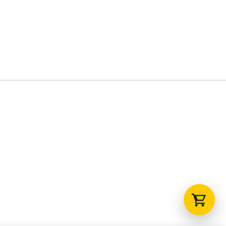
Tu carrito está vacío.
Agregá un producto y aparecerá acá
automáticamente.