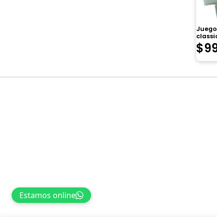
Juego 
classic
$
9
Navegación
de
entradas
Estamos online