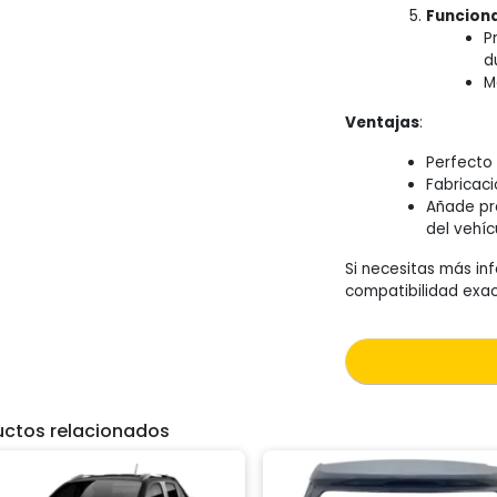
Funcion
P
d
M
Ventajas
:
Perfecto 
Fabricaci
Añade pra
del vehíc
Si necesitas más inf
compatibilidad exa
uctos relacionados