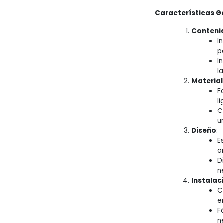
Características G
Contenid
I
p
I
l
Material
F
l
C
u
Diseño
:
E
o
D
n
Instalac
C
e
F
n