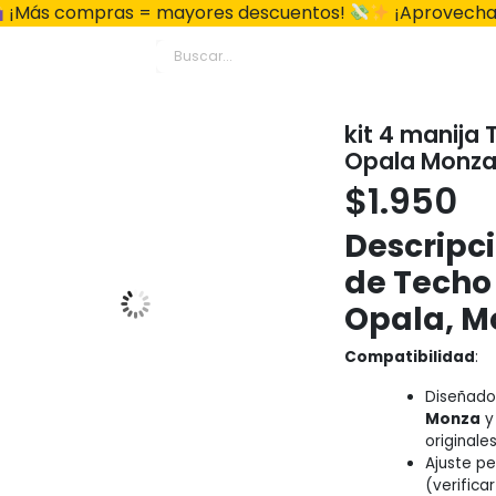
¡Más compras = mayores descuentos!
¡Aprovecha
kit 4 manij
Opala Monza
$
1.950
Descripci
de Techo
Opala, M
Compatibilidad
:
Diseñado
Monza
originale
Ajuste pe
(verifica