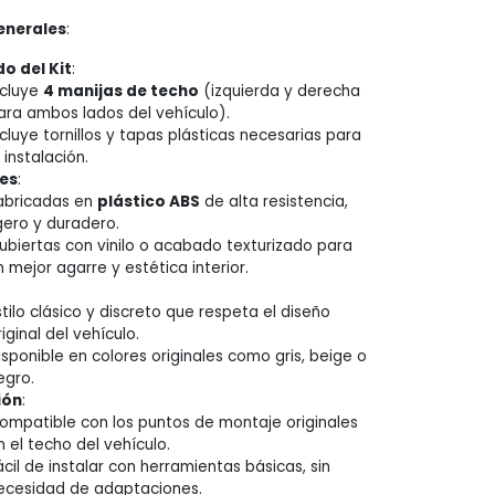
enerales
:
o del Kit
:
ncluye
4 manijas de techo
(izquierda y derecha
ara ambos lados del vehículo).
ncluye tornillos y tapas plásticas necesarias para
a instalación.
es
:
abricadas en
plástico ABS
de alta resistencia,
igero y duradero.
ubiertas con vinilo o acabado texturizado para
n mejor agarre y estética interior.
stilo clásico y discreto que respeta el diseño
riginal del vehículo.
isponible en colores originales como gris, beige o
egro.
ión
:
ompatible con los puntos de montaje originales
n el techo del vehículo.
ácil de instalar con herramientas básicas, sin
ecesidad de adaptaciones.