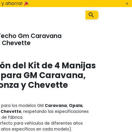
 y ahorra!
a Techo Gm Caravana
 Chevette
ón del Kit de 4 Manijas
 para GM Caravana,
onza y Chevette
 para los modelos GM
Caravana
,
Opala
,
y
Chevette
, respetando las especificaciones
s de fábrica.
rfecto para vehículos de diferentes años
r años específicos en cada modelo).