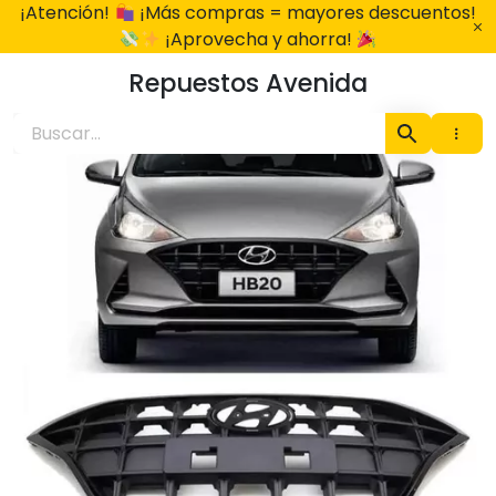
Ir
¡Atención!
¡Más compras = mayores descuentos!
al
¡Aprovecha y ahorra!
contenido
Repuestos Avenida