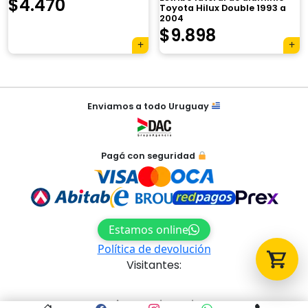
$
4.470
Toyota Hilux Double 1993 a
2004
$
9.898
Tu carrito está vacío.
Agregá un producto y aparecerá acá
automáticamente.
Navegación
Enviamos a todo Uruguay
de
entradas
Pagá con seguridad
Estamos online
Política de devolución
Visitantes:
Acceso al panel