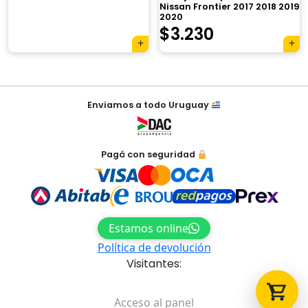
Nissan Frontier 2017 2018 2019
2020
$
3.230
Tu carrito está vacío.
Navegación
Enviamos a todo Uruguay
Agregá un producto y aparecerá acá
de
automáticamente.
entradas
Pagá con seguridad
Estamos online
Política de devolución
Visitantes:
Acceso al panel