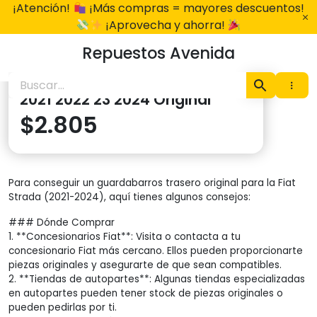
Ir
¡Atención!
¡Más compras = mayores descuentos!
al
¡Aprovecha y ahorra!
contenido
Repuestos Avenida
guardabarros trasero Strada
2021 2022 23 2024 Original
$
2.805
Para conseguir un guardabarros trasero original para la Fiat
Strada (2021-2024), aquí tienes algunos consejos:
### Dónde Comprar
1. **Concesionarios Fiat**: Visita o contacta a tu
concesionario Fiat más cercano. Ellos pueden proporcionarte
piezas originales y asegurarte de que sean compatibles.
2. **Tiendas de autopartes**: Algunas tiendas especializadas
en autopartes pueden tener stock de piezas originales o
pueden pedirlas por ti.