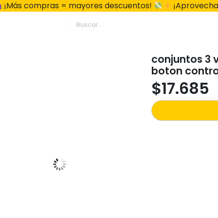
¡Más compras = mayores descuentos!
¡Aprovecha
conjuntos 3 
boton contro
$
17.685