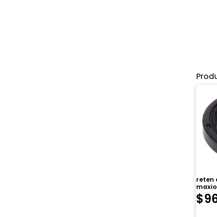
Prod
reten 
maxio
$
9