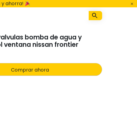
 y ahorra!
valvulas bomba de agua y
l ventana nissan frontier
Comprar ahora