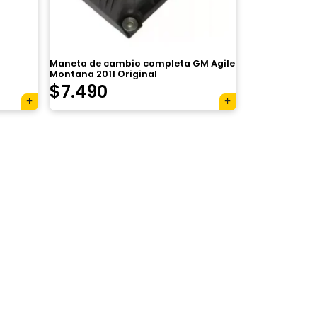
Maneta de cambio completa GM Agile
Montana 2011 Original
$
7.490
×
Tu carrito está vacío.
Agregá un producto y aparecerá acá