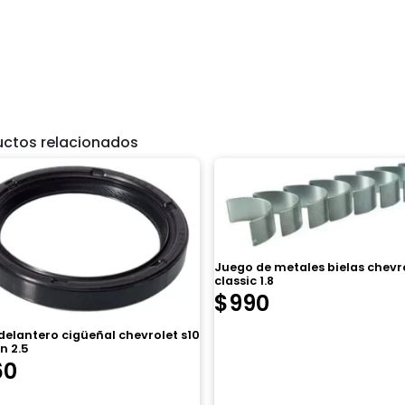
uctos relacionados
Juego de metales bielas chevr
classic 1.8
$
990
delantero cigüeñal chevrolet s10
n 2.5
60