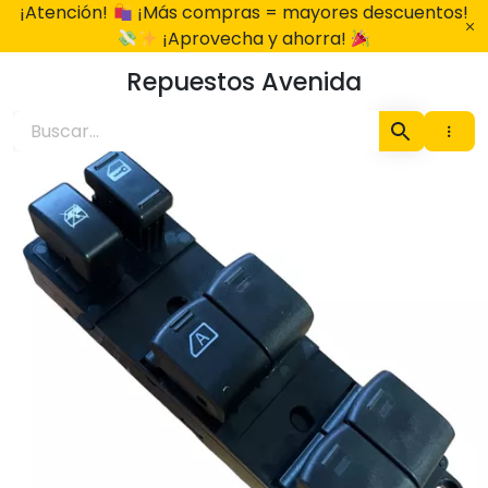
Ir
¡Atención!
¡Más compras = mayores descuentos!
al
¡Aprovecha y ahorra!
contenido
Repuestos Avenida