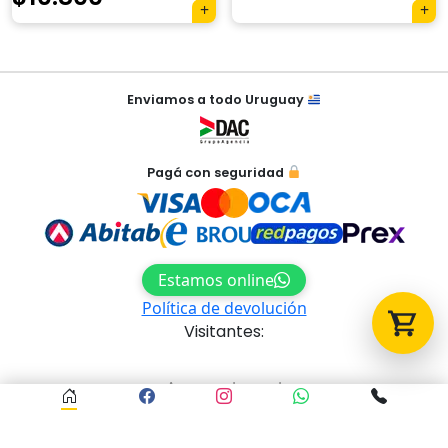
Tu carrito está vacío.
Agregá un producto y aparecerá acá
automáticamente.
Navegación
Enviamos a todo Uruguay
de
entradas
Pagá con seguridad
Estamos online
Política de devolución
Visitantes:
Acceso al panel