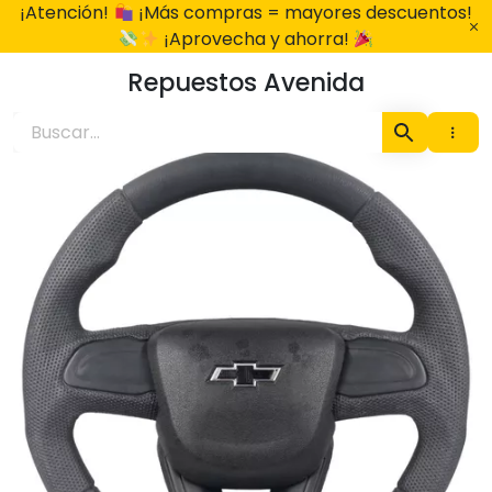
Ir
¡Atención!
¡Más compras = mayores descuentos!
al
¡Aprovecha y ahorra!
contenido
Repuestos Avenida