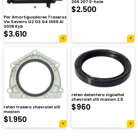
206 207 S-hole
$
2.500
Par Amortiguadores Traseros
Vw Saveiro G2 G3 G4 1999 Al
2008 Kyb
El
El
$
3.610
precio
precio
original
actual
era:
es:
$4.850.
$3.610.
×
reten delantero cigüeñal
chevrolet s10 maxion 2.5
$
960
reten trasero chevrolet s10
maxion
$
1.950
Tu carrito está vacío.
Agregá un producto y aparecerá acá