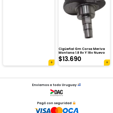
×
Cigüeñal Gm Corsa Meriva
Montana 1.8 8v Y 16v Nuevo
El
El
$
13.690
Tu carrito está vacío.
precio
precio
Agregá un producto y aparecerá acá
original
actual
automáticamente.
Navegación
era:
es:
Enviamos a todo Uruguay
de
$17.950.
$13.690.
entradas
Pagá con seguridad