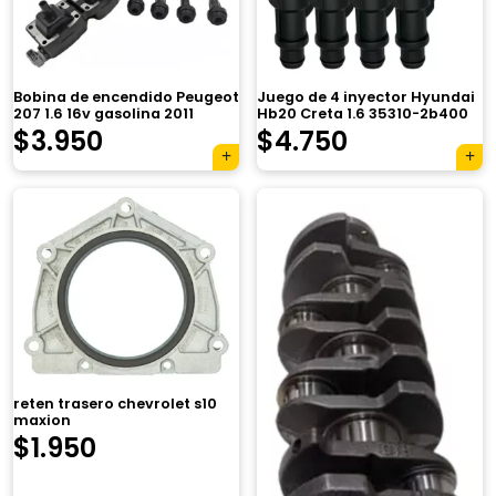
Bobina de encendido Peugeot
Juego de 4 inyector Hyundai
207 1.6 16v gasolina 2011
Hb20 Creta 1.6 35310-2b400
$
3.950
$
4.750
reten trasero chevrolet s10
maxion
$
1.950