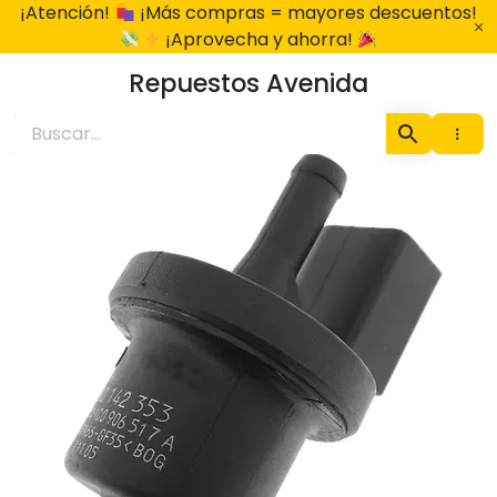
Ir
¡Atención!
¡Más compras = mayores descuentos!
al
¡Aprovecha y ahorra!
contenido
Repuestos Avenida