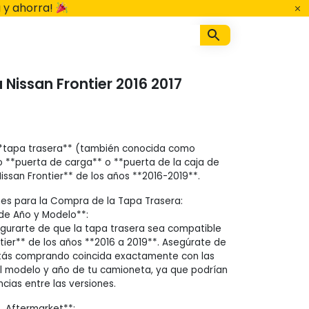
 y ahorra!
Nissan Frontier 2016 2017
**tapa trasera** (también conocida como
o **puerta de carga** o **puerta de la caja de
issan Frontier** de los años **2016-2019**.
s para la Compra de la Tapa Trasera:
 de Año y Modelo**:
gurarte de que la tapa trasera sea compatible
tier** de los años **2016 a 2019**. Asegúrate de
stás comprando coincida exactamente con las
l modelo y año de tu camioneta, ya que podrían
ncias entre las versiones.
s. Aftermarket**: