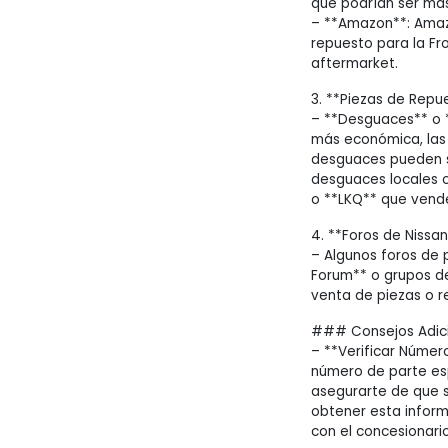
que podrían ser más
– **Amazon**: Amaz
repuesto para la Fr
aftermarket.
3. **Piezas de Repu
– **Desguaces** o *
más económica, las
desguaces pueden s
desguaces locales o
o **LKQ** que vende
4. **Foros de Nissa
– Algunos foros de 
Forum** o grupos de
venta de piezas o r
### Consejos Adici
– **Verificar Número
número de parte esp
asegurarte de que s
obtener esta inform
con el concesionario