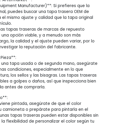
quipment Manufacturer)**: Si prefieres que la
inal, puedes buscar una tapa trasera OEM de
 el mismo ajuste y calidad que la tapa original
ículo.
Las tapas traseras de marcas de repuesto
 una opción viable, y a menudo son más
rgo, la calidad y el ajuste pueden variar, por lo
vestigar la reputación del fabricante.
 Pieza**:
o una tapa usada o de segunda mano, asegúrate
nas condiciones, especialmente en lo que
tura, los sellos y las bisagras. Las tapas traseras
bles a golpes o daños, así que inspecciona bien
da antes de comprarla.
o**:
 viene pintada, asegúrate de que el color
tu camioneta o prepárate para pintarla en el
unas tapas traseras pueden estar disponibles sin
 la flexibilidad de personalizar el color según tu