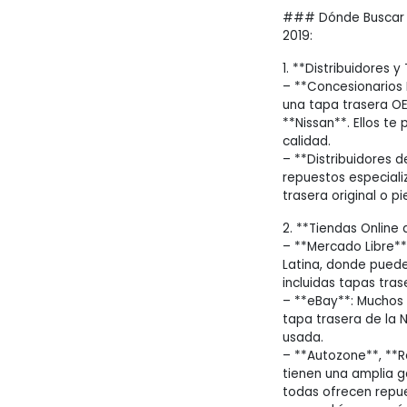
### Dónde Buscar la
2019:
1. **Distribuidores 
– **Concesionarios 
una tapa trasera OE
**Nissan**. Ellos te
calidad.
– **Distribuidores d
repuestos especiali
trasera original o p
2. **Tiendas Online
– **Mercado Libre**
Latina, donde pued
incluidas tapas tras
– **eBay**: Muchos 
tapa trasera de la 
usada.
– **Autozone**, **Re
tienen una amplia 
todas ofrecen repu