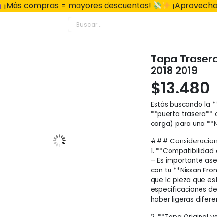
¡Más compras = mayores descuentos!
¡Aprovecha
Tapa Trasera 
2018 2019
$
13.480
Estás buscando la 
**puerta trasera** 
carga) para una **N
### Consideracione
1. **Compatibilidad
– Es importante ase
con tu **Nissan Fron
que la pieza que e
especificaciones de
haber ligeras difere
2. **Tapa Original v