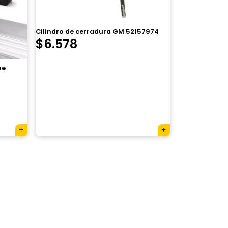
Cilindro de cerradura GM 52157974
$
6.578
me