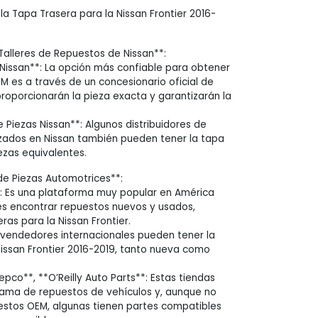
 Tapa Trasera para la Nissan Frontier 2016-
y Talleres de Repuestos de Nissan**:
Nissan**: La opción más confiable para obtener
M es a través de un concesionario oficial de
 proporcionarán la pieza exacta y garantizarán la
e Piezas Nissan**: Algunos distribuidores de
zados en Nissan también pueden tener la tapa
iezas equivalentes.
 de Piezas Automotrices**:
: Es una plataforma muy popular en América
es encontrar repuestos nuevos y usados,
eras para la Nissan Frontier.
vendedores internacionales pueden tener la
Nissan Frontier 2016-2019, tanto nueva como
pco**, **O’Reilly Auto Parts**: Estas tiendas
gama de repuestos de vehículos y, aunque no
estos OEM, algunas tienen partes compatibles