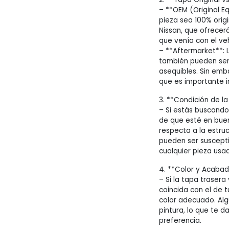
– **OEM (Original E
pieza sea 100% orig
Nissan, que ofrecerá
que venía con el veh
– **Aftermarket**: 
también pueden ser
asequibles. Sin emba
que es importante in
3. **Condición de la
– Si estás buscand
de que esté en bue
respecta a la estruc
pueden ser suscepti
cualquier pieza usa
4. **Color y Acabad
– Si la tapa trasera
coincida con el de 
color adecuado. Alg
pintura, lo que te da
preferencia.