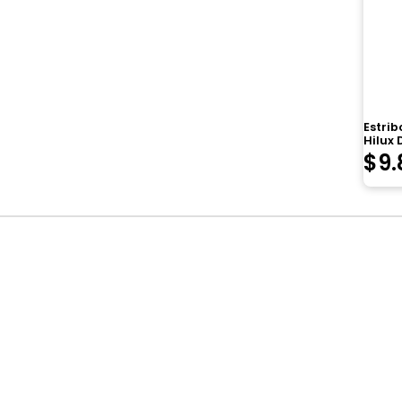
Estrib
Hilux 
$
9.
Navegación
de
entradas