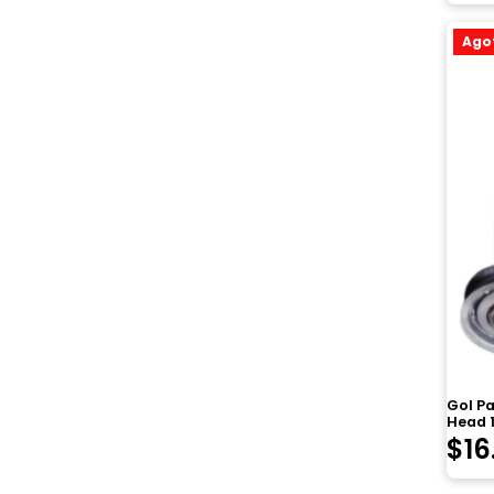
Ago
Gol Pa
Head 
$
16