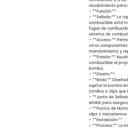
recubrimiento para r
– **Función:**
– **Sellado:** La t
combustible está m
fugas de combustib
sistema de combust
– **Acceso:** Permi
otros componentes 
mantenimiento y re
– **Presión:** Ayud
combustible al prop
bomba.
– **Diseño:**
– **Brida:** Diseña
sujetar la bomba en 
tornillos o clips que 
– **Junta de Sellad
similar para asegura
– **Puntos de Montaje
clips o mecanismos 
– **Instalación:**
– **Proceso:** La i