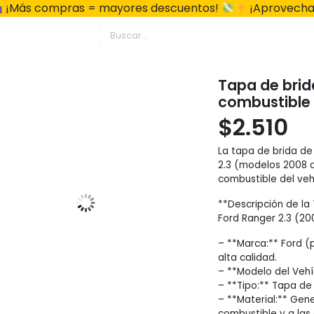
¡Más compras = mayores descuentos!
¡Aprovecha
Tapa de brid
combustible 
$
2.510
La tapa de brida de
2.3 (modelos 2008 a
combustible del vehí
**Descripción de la
Ford Ranger 2.3 (20
– **Marca:** Ford (
alta calidad.
– **Modelo del Vehí
– **Tipo:** Tapa de
– **Material:** Gen
combustible y a las