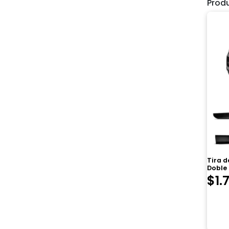
Prod
Tira 
Doble
$
1.