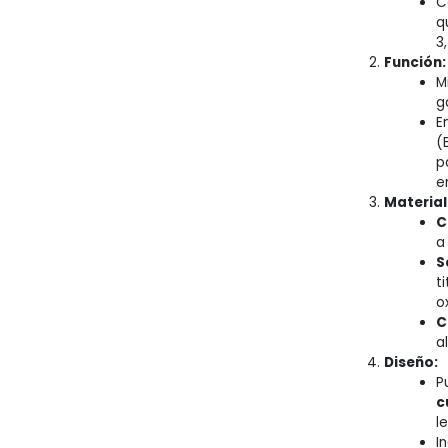
C
q
3,
Función:
M
g
E
(
p
e
Material
C
a
S
t
o
C
a
Diseño:
P
c
l
I