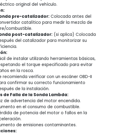
léctrico original del vehículo.
n:
onda pre-catalizador:
Colocada antes del
onvertidor catalítico para medir la mezcla de
ire/combustible.
onda post-catalizador:
(si aplica) Colocada
espués del catalizador para monitorizar su
ficiencia.
ión:
ácil de instalar utilizando herramientas básicas,
espetando el torque especificado para evitar
años en la rosca.
e recomienda verificar con un escáner OBD-II
ara confirmar su correcto funcionamiento
espués de la instalación.
 de Falla de la Sonda Lambda:
uz de advertencia del motor encendida.
umento en el consumo de combustible.
érdida de potencia del motor o fallos en la
celeración.
umento de emisiones contaminantes.
aciones: