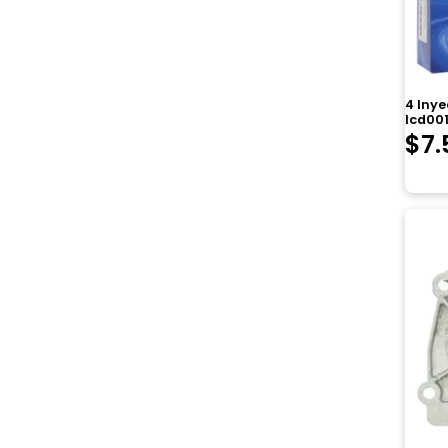
4 Inye
Icd001
$
7.