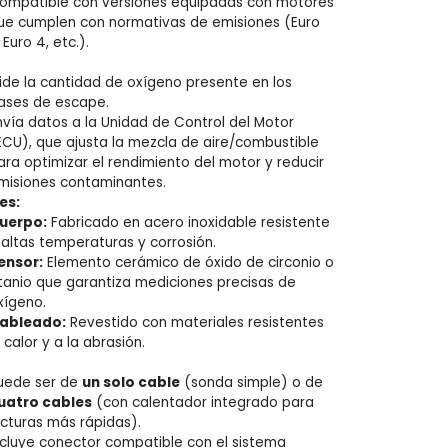
ompatible con versiones equipadas con motores
ue cumplen con normativas de emisiones (Euro
 Euro 4, etc.).
ide la cantidad de oxígeno presente en los
ases de escape.
nvía datos a la Unidad de Control del Motor
ECU), que ajusta la mezcla de aire/combustible
ara optimizar el rendimiento del motor y reducir
misiones contaminantes.
es:
uerpo:
Fabricado en acero inoxidable resistente
 altas temperaturas y corrosión.
ensor:
Elemento cerámico de óxido de circonio o
itanio que garantiza mediciones precisas de
xígeno.
ableado:
Revestido con materiales resistentes
l calor y a la abrasión.
uede ser de
un solo cable
(sonda simple) o de
uatro cables
(con calentador integrado para
ecturas más rápidas).
ncluye conector compatible con el sistema