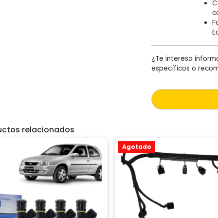
C
c
F
E
¿Te interesa inform
específicos o reco
uctos relacionados
Agotado