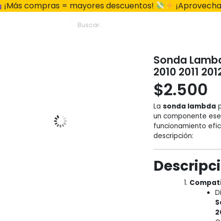
¡Más compras = mayores descuentos!
¡Aprovecha
Sonda Lambd
2010 2011 201
$
2.500
La
sonda lambda
p
un componente esenc
funcionamiento efici
descripción:
Descripci
Compati
D
S
2