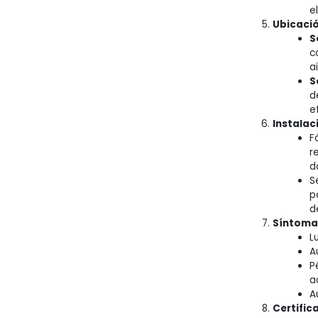
e
Ubicació
S
c
a
S
d
e
Instalac
F
r
d
S
p
d
Síntomas
L
A
P
a
A
Certific