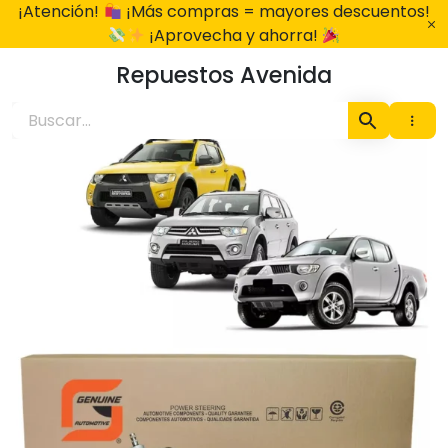
Ir
¡Atención!
¡Más compras = mayores descuentos!
al
¡Aprovecha y ahorra!
contenido
Repuestos Avenida