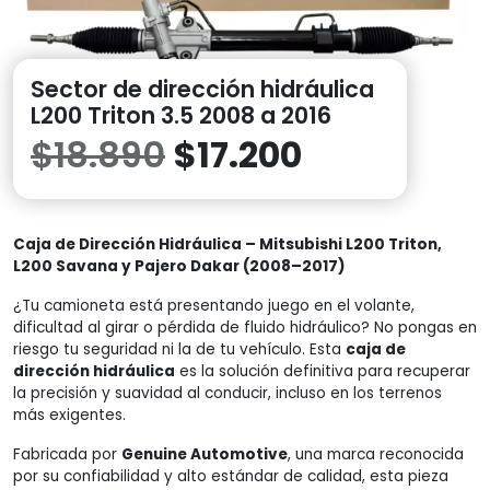
Sector de dirección hidráulica
L200 Triton 3.5 2008 a 2016
El
El
$
18.890
$
17.200
precio
precio
Caja de Dirección Hidráulica – Mitsubishi L200 Triton,
original
actual
L200 Savana y Pajero Dakar (2008–2017)
era:
es:
¿Tu camioneta está presentando juego en el volante,
dificultad al girar o pérdida de fluido hidráulico? No pongas en
riesgo tu seguridad ni la de tu vehículo. Esta
$18.890.
$17.200.
caja de
dirección hidráulica
es la solución definitiva para recuperar
la precisión y suavidad al conducir, incluso en los terrenos
más exigentes.
Fabricada por
Genuine Automotive
, una marca reconocida
por su confiabilidad y alto estándar de calidad, esta pieza