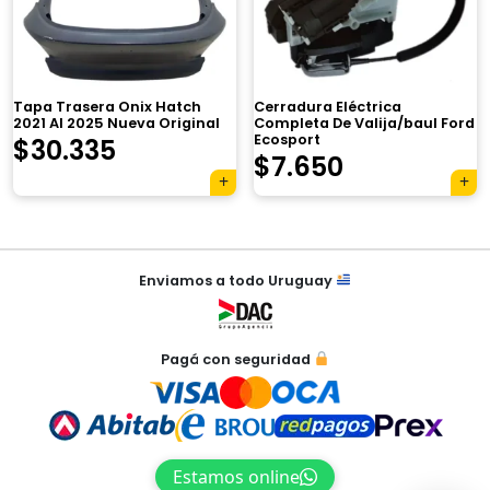
×
Tapa Trasera Onix Hatch
Cerradura Eléctrica
2021 Al 2025 Nueva Original
Completa De Valija/baul Ford
Ecosport
$
30.335
$
7.650
Tu carrito está vacío.
Agregá un producto y aparecerá acá
automáticamente.
Navegación
Enviamos a todo Uruguay
de
entradas
Pagá con seguridad
Estamos online