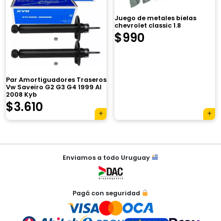
$3.920.
$2.765.
Juego de metales bielas
chevrolet classic 1.8
$
990
×
Par Amortiguadores Traseros
Vw Saveiro G2 G3 G4 1999 Al
2008 Kyb
El
El
$
3.610
Tu carrito está vacío.
precio
precio
Agregá un producto y aparecerá acá
original
actual
automáticamente.
Navegación
era:
es:
Enviamos a todo Uruguay
de
$4.850.
$3.610.
entradas
Pagá con seguridad