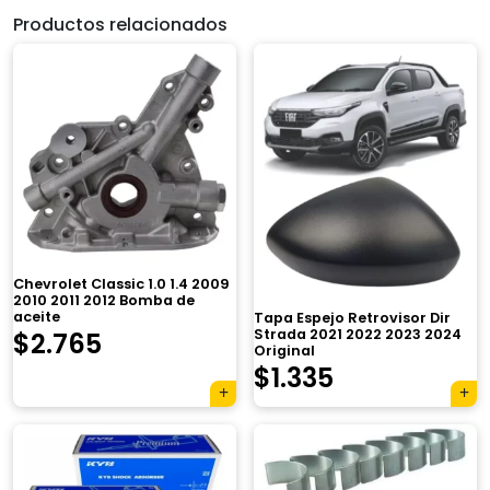
Productos relacionados
Chevrolet Classic 1.0 1.4 2009
2010 2011 2012 Bomba de
aceite
Tapa Espejo Retrovisor Dir
El
El
Strada 2021 2022 2023 2024
$
2.765
Original
$
1.335
precio
precio
original
actual
era:
es: