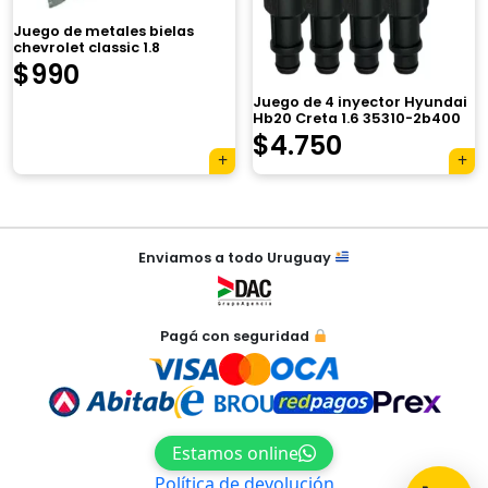
×
Juego de metales bielas
chevrolet classic 1.8
$
990
Juego de 4 inyector Hyundai
Hb20 Creta 1.6 35310-2b400
$
4.750
Tu carrito está vacío.
Agregá un producto y aparecerá acá
automáticamente.
Navegación
Enviamos a todo Uruguay
de
entradas
Pagá con seguridad
Estamos online
Política de devolución