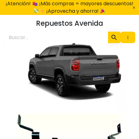
Ir
¡Atención!
¡Más compras = mayores descuentos!
al
¡Aprovecha y ahorra!
contenido
Repuestos Avenida