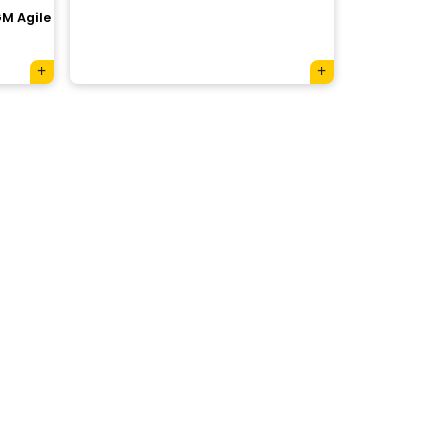
M Agile
×
Tu carrito está vacío.
Agregá un producto y aparecerá acá