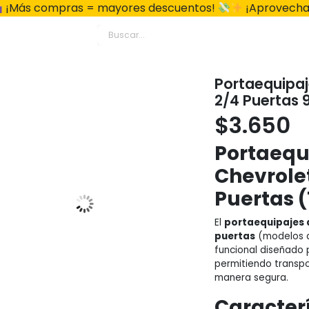
¡Más compras = mayores descuentos!
¡Aprovecha
Portaequipa
2/4 Puertas 
$
3.650
Portaequ
Chevrole
Puertas (
El
portaequipajes 
puertas
(modelos de
funcional diseñado 
permitiendo transpo
manera segura.
Caracterí