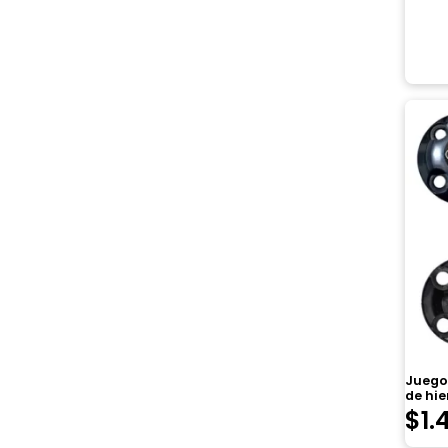
Juego
de hi
$
1.