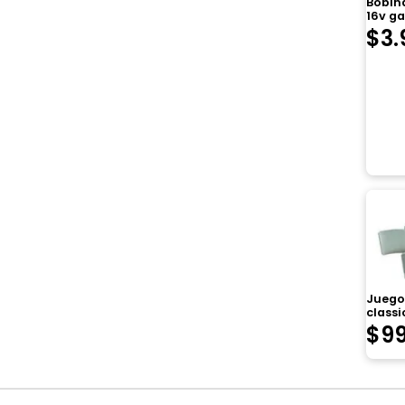
Bobin
16v ga
$
3.
Juego 
classic
$
9
Navegación