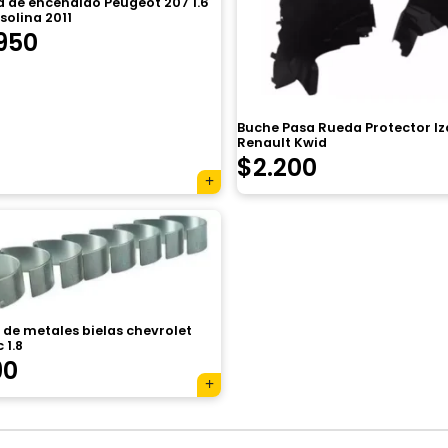
a de encendido Peugeot 207 1.6
solina 2011
950
Buche Pasa Rueda Protector I
Renault Kwid
$
2.200
de metales bielas chevrolet
 1.8
90