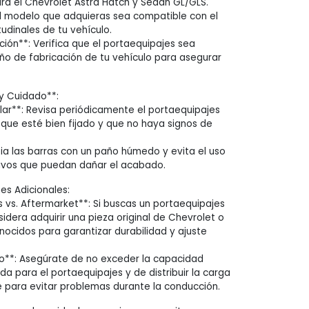
a el Chevrolet Astra Hatch y Sedan GL/GLS.
l modelo que adquieras sea compatible con el
tudinales de tu vehículo.
ción**: Verifica que el portaequipajes sea
ño de fabricación de tu vehículo para asegurar
y Cuidado**:
lar**: Revisa periódicamente el portaequipajes
que esté bien fijado y que no haya signos de
pia las barras con un paño húmedo y evita el uso
ivos que puedan dañar el acabado.
s Adicionales:
s vs. Aftermarket**: Si buscas un portaequipajes
sidera adquirir una pieza original de Chevrolet o
nocidos para garantizar durabilidad y ajuste
o**: Asegúrate de no exceder la capacidad
para el portaequipajes y de distribuir la carga
 para evitar problemas durante la conducción.