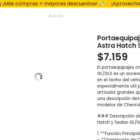
¡Más compras = mayores descuentos!
¡Aprovecha
Portaequipaj
Astra Hatch 
$
7.159
El portaequipajes c
GL/GLS es un acceso
en el techo del vehí
especialmente útil p
artículos grandes q
una descripción det
modelos de Chevrol
### Descripción de
Hatch y Sedan GL/G
1. **Función Principal
– **Transporte de Ca