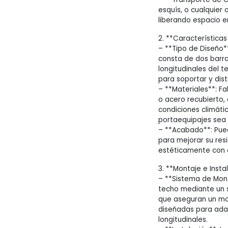
esquís, o cualquier 
liberando espacio en
2. **Características
– **Tipo de Diseño*
consta de dos barra
longitudinales del t
para soportar y dist
– **Materiales**: F
o acero recubierto, 
condiciones climáti
portaequipajes sea r
– **Acabado**: Pue
para mejorar su resi
estéticamente con e
3. **Montaje e Insta
– **Sistema de Monta
techo mediante un 
que aseguran un mo
diseñadas para adap
longitudinales.