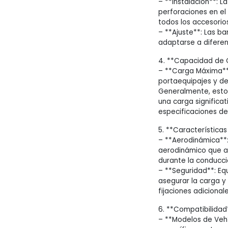
– **Instalación**: La
perforaciones en el 
todos los accesorio
– **Ajuste**: Las b
adaptarse a diferen
4. **Capacidad de 
– **Carga Máxima**
portaequipajes y de
Generalmente, esto
una carga significat
especificaciones del
5. **Características
– **Aerodinámica**
aerodinámico que ayu
durante la conducci
– **Seguridad**: E
asegurar la carga y 
fijaciones adiciona
6. **Compatibilidad
– **Modelos de Vehí