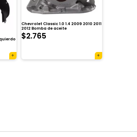
Chevrolet Classic 1.0 1.4 2009 2010 2011
2012 Bomba de aceite
El
El
$
2.765
zquierdo
precio
precio
original
actual
era:
es:
×
$3.920.
$2.765.
Tu carrito está vacío.
Agregá un producto y aparecerá acá
automáticamente.