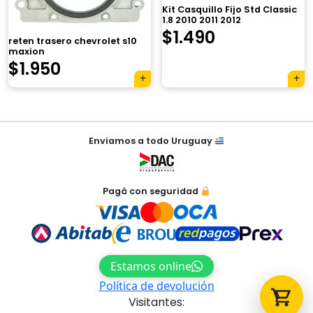
Kit Casquillo Fijo Std Classic
1.8 2010 2011 2012
$
1.490
reten trasero chevrolet s10
maxion
$
1.950
Tu carrito está vacío.
Agregá un producto y aparecerá acá
automáticamente.
Navegación
Enviamos a todo Uruguay
de
entradas
Pagá con seguridad
Estamos online
Política de devolución
Visitantes: