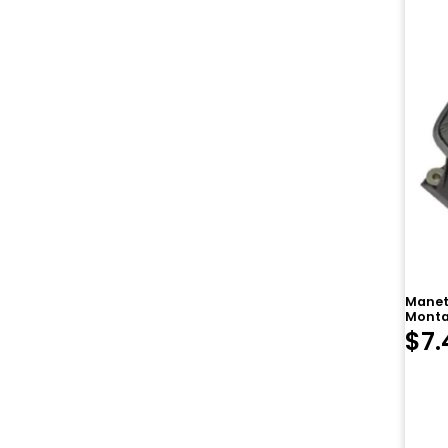
Manet
Monta
$
7.