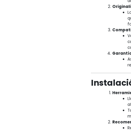
d
Original
L
q
f
Compati
V
c
c
Garantía
A
r
Instalaci
Herramie
L
a
T
m
Recomen
R