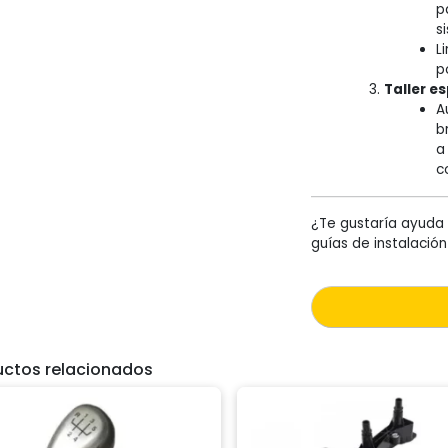
p
s
L
p
Taller e
A
b
a
c
¿Te gustaría ayuda 
guías de instalació
uctos relacionados