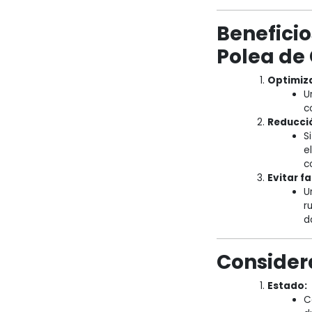
Benefici
Polea de
Optimiza
U
c
Reducció
S
e
c
Evitar f
U
r
d
Consider
Estado:
C