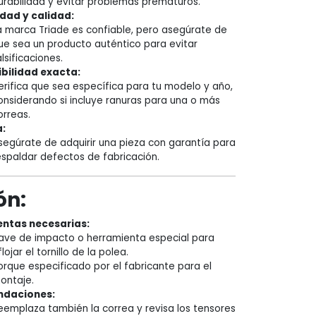
urabilidad y evitar problemas prematuros.
idad y calidad:
a marca Triade es confiable, pero asegúrate de
ue sea un producto auténtico para evitar
alsificaciones.
bilidad exacta:
erifica que sea específica para tu modelo y año,
onsiderando si incluye ranuras para una o más
orreas.
:
segúrate de adquirir una pieza con garantía para
espaldar defectos de fabricación.
ón:
ntas necesarias:
lave de impacto o herramienta especial para
flojar el tornillo de la polea.
orque especificado por el fabricante para el
ontaje.
daciones:
eemplaza también la correa y revisa los tensores