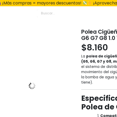
¡Más compras = mayores descuentos!
¡Aprovecha
Polea Cigüeñ
G6 G7 G8 1.0 
$
8.160
La
polea de cigüeñ
(G5, G6, G7 y G8, 
el sistema de distri
movimiento del cigü
la bomba de agua y 
tiene).
Especific
Polea de
Compati