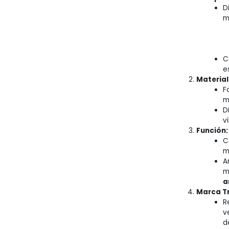
D
m
C
e
Material
F
m
D
v
Función:
C
m
A
m
a
Marca Tr
R
v
d