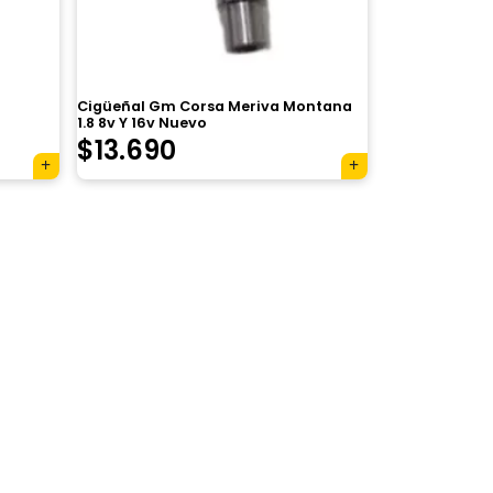
Cigüeñal Gm Corsa Meriva Montana
1.8 8v Y 16v Nuevo
El
El
$
13.690
precio
precio
original
actual
era:
es:
$17.950.
$13.690.
×