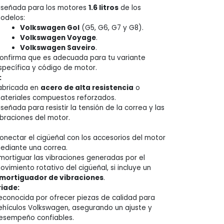
iseñada para los motores
1.6 litros
de los
odelos:
Volkswagen Gol
(G5, G6, G7 y G8).
Volkswagen Voyage
.
Volkswagen Saveiro
.
onfirma que es adecuada para tu variante
specífica y código de motor.
:
abricada en
acero de alta resistencia
o
ateriales compuestos reforzados.
iseñada para resistir la tensión de la correa y las
ibraciones del motor.
onectar el cigüeñal con los accesorios del motor
ediante una correa.
mortiguar las vibraciones generadas por el
ovimiento rotativo del cigüeñal, si incluye un
mortiguador de vibraciones
.
iade:
econocida por ofrecer piezas de calidad para
ehículos Volkswagen, asegurando un ajuste y
esempeño confiables.