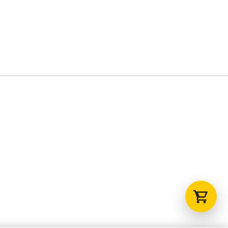
Tu carrito está vacío.
Agregá un producto y aparecerá acá
automáticamente.