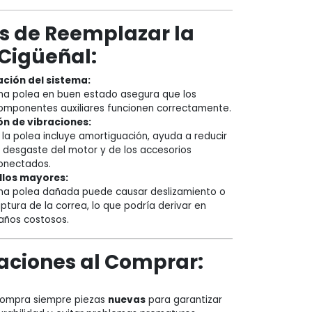
os de Reemplazar la
 Cigüeñal:
ción del sistema:
na polea en buen estado asegura que los
omponentes auxiliares funcionen correctamente.
n de vibraciones:
i la polea incluye amortiguación, ayuda a reducir
l desgaste del motor y de los accesorios
onectados.
allos mayores:
na polea dañada puede causar deslizamiento o
uptura de la correa, lo que podría derivar en
años costosos.
aciones al Comprar:
ompra siempre piezas
nuevas
para garantizar