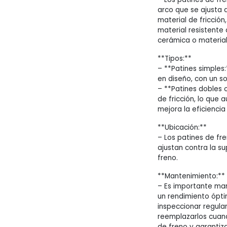
arco que se ajusta 
material de fricció
material resistente 
cerámica o materia
**Tipos:**
– **Patines simples:
en diseño, con un so
– **Patines dobles 
de fricción, lo que 
mejora la eficiencia
**Ubicación:**
– Los patines de fr
ajustan contra la su
freno.
**Mantenimiento:**
– Es importante man
un rendimiento ópti
inspeccionar regular
reemplazarlos cuan
de freno y garantiza