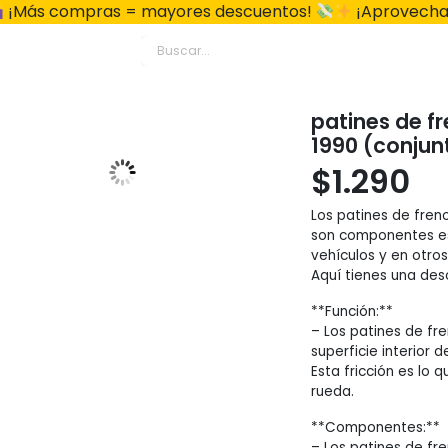
¡Más compras = mayores descuentos!
¡Aprovecha
patines de 
1990 (conjun
$
1.290
Los patines de fren
son componentes es
vehículos y en otros
Aquí tienes una desc
**Función:**
– Los patines de fre
superficie interior 
Esta fricción es lo 
rueda.
**Componentes:**
– Los patines de fr