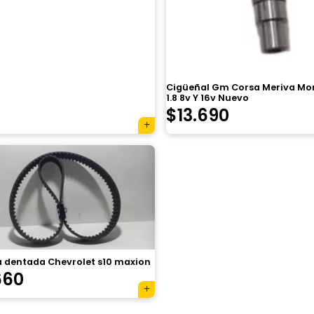
Cigüeñal Gm Corsa Meriva M
1.8 8v Y 16v Nuevo
El
El
$
13.690
precio
precio
original
actual
era:
es:
$17.950.
$13.690.
a dentada Chevrolet s10 maxion
660