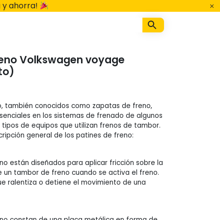
 y ahorra!
freno Volkswagen voyage
to)
o, también conocidos como zapatas de freno,
enciales en los sistemas de frenado de algunos
 tipos de equipos que utilizan frenos de tambor.
ripción general de los patines de freno:
no están diseñados para aplicar fricción sobre la
de un tambor de freno cuando se activa el freno.
que ralentiza o detiene el movimiento de una
eno constan de una placa metálica en forma de