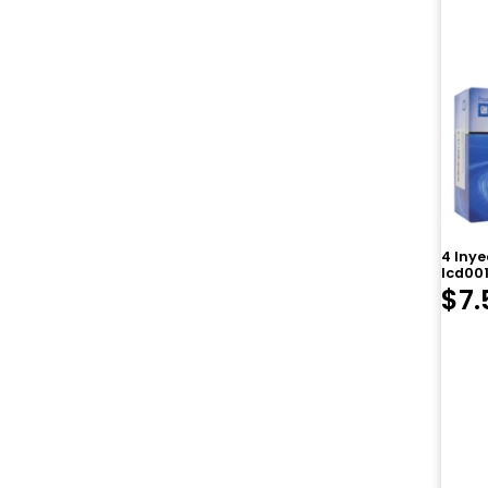
4 Inye
Icd001
$
7.