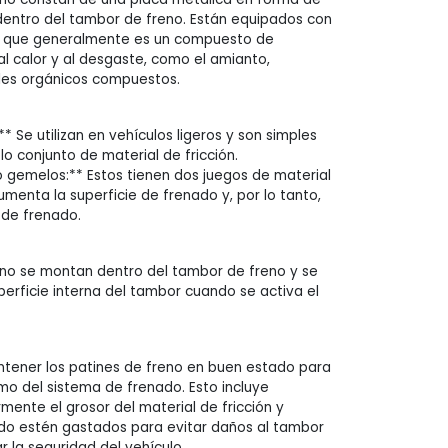
dentro del tambor de freno. Están equipados con
n, que generalmente es un compuesto de
al calor y al desgaste, como el amianto,
les orgánicos compuestos.
** Se utilizan en vehículos ligeros y son simples
lo conjunto de material de fricción.
o gemelos:** Estos tienen dos juegos de material
aumenta la superficie de frenado y, por lo tanto,
 de frenado.
eno se montan dentro del tambor de freno y se
perficie interna del tambor cuando se activa el
tener los patines de freno en buen estado para
mo del sistema de frenado. Esto incluye
mente el grosor del material de fricción y
do estén gastados para evitar daños al tambor
r la seguridad del vehículo.