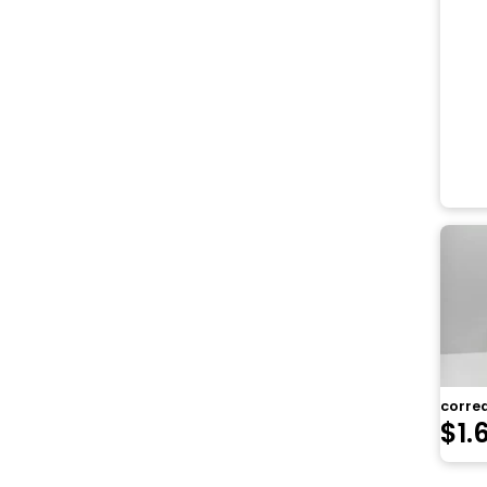
corre
$
1.