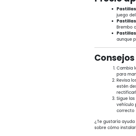
Pastilla
juego del
Pastilla
Brembo o
Pastilla
aunque p
Consejos
Cambia l
para man
Revisa lo
estén de
rectifica
Sigue la
vehículo 
correcto 
¿Te gustaría ayuda 
sobre cómo instala