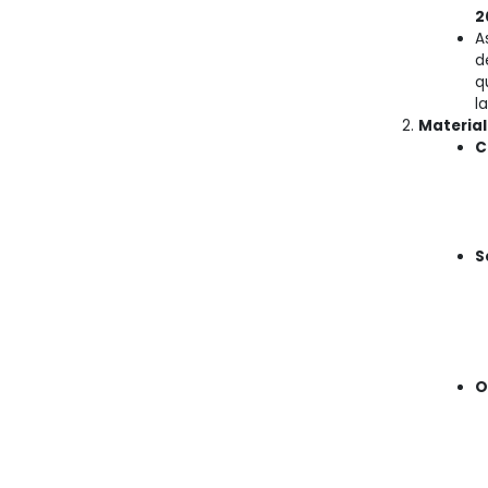
2
A
d
q
la
Material
C
S
O