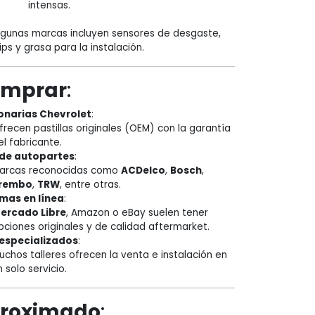
intensas.
:
lgunas marcas incluyen sensores de desgaste,
lips y grasa para la instalación.
omprar
:
onarias Chevrolet
:
frecen pastillas originales (OEM) con la garantía
el fabricante.
 de autopartes
:
arcas reconocidas como
ACDelco
,
Bosch
,
rembo
,
TRW
, entre otras.
mas en línea
:
ercado Libre
, Amazon o eBay suelen tener
pciones originales y de calidad aftermarket.
 especializados
:
uchos talleres ofrecen la venta e instalación en
n solo servicio.
proximado
: