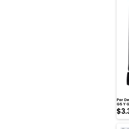
Par D
G5 Y 
$
3.