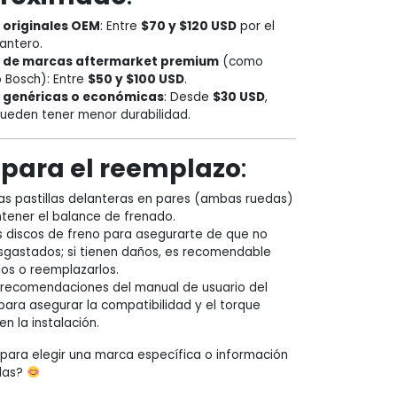
s originales OEM
: Entre
$70 y $120 USD
por el
antero.
s de marcas aftermarket premium
(como
 Bosch): Entre
$50 y $100 USD
.
s genéricas o económicas
: Desde
$30 USD
,
ueden tener menor durabilidad.
 para el reemplazo
:
as pastillas delanteras en pares (ambas ruedas)
tener el balance de frenado.
s discos de freno para asegurarte de que no
sgastados; si tienen daños, es recomendable
rlos o reemplazarlos.
s recomendaciones del manual de usuario del
para asegurar la compatibilidad y el torque
en la instalación.
para elegir una marca específica o información
rlas?