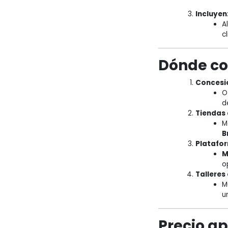
Incluyen
A
c
Dónde c
Concesi
O
d
Tiendas
M
B
Platafor
M
o
Talleres
M
u
Precio a