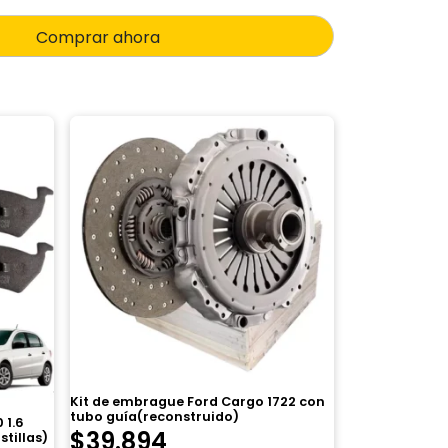
Comprar ahora
Kit de embrague Ford Cargo 1722 con
tubo guía(reconstruido)
 1.6
$
39.894
stillas)