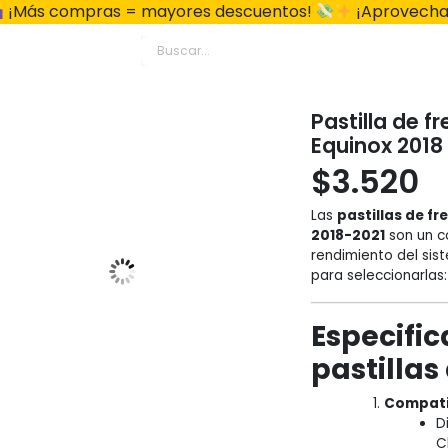
¡Más compras = mayores descuentos!
¡Aprovecha
Pastilla de f
Equinox 2018
$
3.520
Las
pastillas de fr
2018-2021
son un c
rendimiento del sis
para seleccionarlas:
Especific
pastillas
Compati
D
C