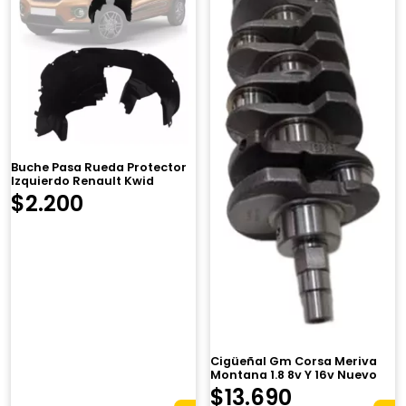
Buche Pasa Rueda Protector
Izquierdo Renault Kwid
$
2.200
Cigüeñal Gm Corsa Meriva
Montana 1.8 8v Y 16v Nuevo
El
El
$
13.690