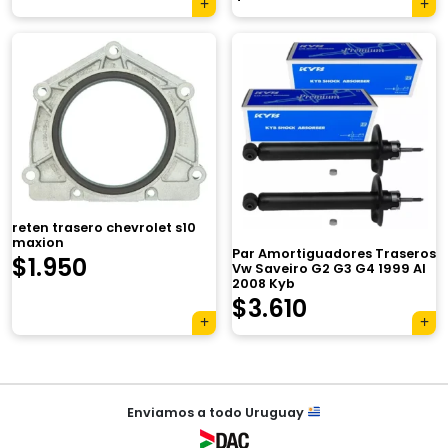
precio
precio
original
actual
era:
es:
$17.950.
$13.690.
×
reten trasero chevrolet s10
maxion
Par Amortiguadores Traseros
$
1.950
Vw Saveiro G2 G3 G4 1999 Al
2008 Kyb
El
El
$
3.610
Tu carrito está vacío.
precio
precio
Agregá un producto y aparecerá acá
original
actual
automáticamente.
Navegación
era:
es:
Enviamos a todo Uruguay
de