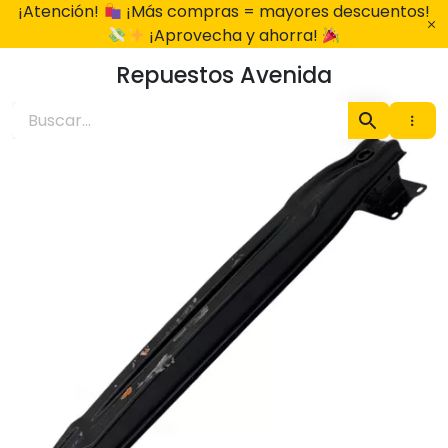
Ir
¡Atención!
¡Más compras = mayores descuentos!
al
¡Aprovecha y ahorra!
contenido
Repuestos Avenida