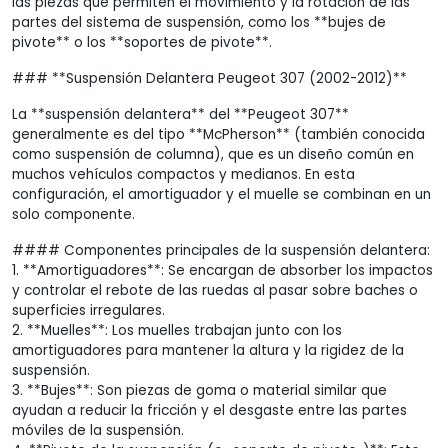
las piezas que permiten el movimiento y la rotación de las
partes del sistema de suspensión, como los **bujes de
pivote** o los **soportes de pivote**.
### **Suspensión Delantera Peugeot 307 (2002-2012)**
La **suspensión delantera** del **Peugeot 307**
generalmente es del tipo **McPherson** (también conocida
como suspensión de columna), que es un diseño común en
muchos vehículos compactos y medianos. En esta
configuración, el amortiguador y el muelle se combinan en un
solo componente.
#### Componentes principales de la suspensión delantera:
1. **Amortiguadores**: Se encargan de absorber los impactos
y controlar el rebote de las ruedas al pasar sobre baches o
superficies irregulares.
2. **Muelles**: Los muelles trabajan junto con los
amortiguadores para mantener la altura y la rigidez de la
suspensión.
3. **Bujes**: Son piezas de goma o material similar que
ayudan a reducir la fricción y el desgaste entre las partes
móviles de la suspensión.