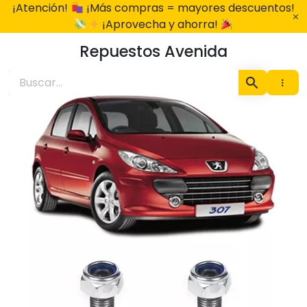
Ir
¡Atención!
¡Más compras = mayores descuentos!
al
¡Aprovecha y ahorra!
contenido
Repuestos Avenida