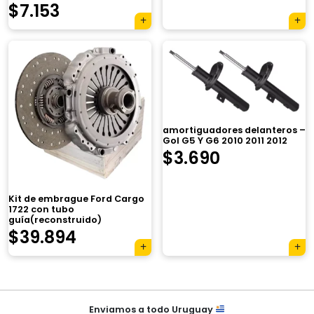
$
7.153
amortiguadores delanteros –
Gol G5 Y G6 2010 2011 2012
$
3.690
×
Kit de embrague Ford Cargo
1722 con tubo
guía(reconstruido)
$
39.894
Tu carrito está vacío.
Agregá un producto y aparecerá acá
automáticamente.
Navegación
Enviamos a todo Uruguay