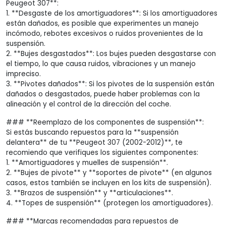
Peugeot 307**:
1. **Desgaste de los amortiguadores**: Si los amortiguadores
están dañados, es posible que experimentes un manejo
incómodo, rebotes excesivos o ruidos provenientes de la
suspensión.
2. **Bujes desgastados**: Los bujes pueden desgastarse con
el tiempo, lo que causa ruidos, vibraciones y un manejo
impreciso.
3. **Pivotes dañados**: Si los pivotes de la suspensión están
dañados o desgastados, puede haber problemas con la
alineación y el control de la dirección del coche.
### **Reemplazo de los componentes de suspensión**:
Si estás buscando repuestos para la **suspensión
delantera** de tu **Peugeot 307 (2002-2012)**, te
recomiendo que verifiques los siguientes componentes:
1. **Amortiguadores y muelles de suspensión**.
2. **Bujes de pivote** y **soportes de pivote** (en algunos
casos, estos también se incluyen en los kits de suspensión).
3. **Brazos de suspensión** y **articulaciones**.
4. **Topes de suspensión** (protegen los amortiguadores).
### **Marcas recomendadas para repuestos de