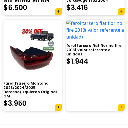
1980 1981 1982 1983 1984
Volkswagen fox 2004
$
6.500
$
3.416
farol tarsero fiat fiorino fire
2013( valor referente a
unidad)
$
1.944
×
Farol Trasero Montana
2023/2024/2025
Derecho/Izquierdo Original
GM
El
El
$
3.950
Tu carrito está vacío.
precio
precio
Agregá un producto y aparecerá acá
original
actual
automáticamente.