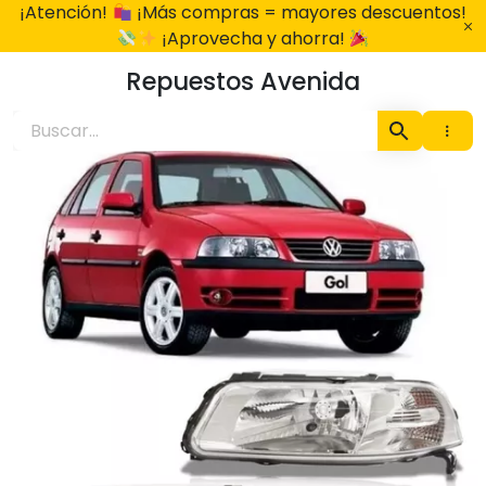
Ir
¡Atención!
¡Más compras = mayores descuentos!
al
¡Aprovecha y ahorra!
contenido
Repuestos Avenida