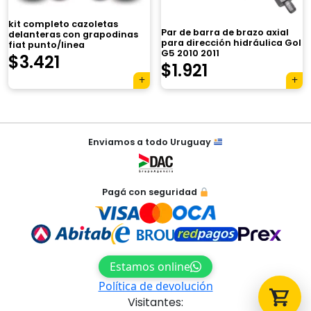
kit completo cazoletas
Par de barra de brazo axial
delanteras con grapodinas
para dirección hidráulica Gol
fiat punto/linea
G5 2010 2011
$
3.421
$
1.921
Tu carrito está vacío.
Agregá un producto y aparecerá acá
automáticamente.
Navegación
Enviamos a todo Uruguay
de
entradas
Pagá con seguridad
Estamos online
Política de devolución
Visitantes: