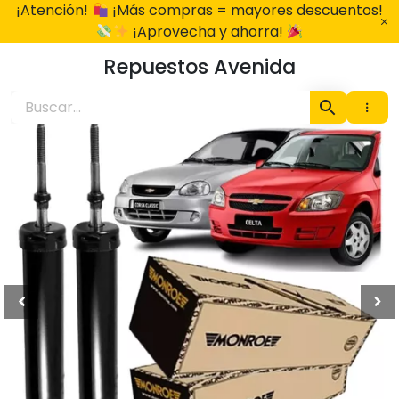
Ir
¡Atención!
¡Más compras = mayores descuentos!
al
¡Aprovecha y ahorra!
contenido
Repuestos Avenida