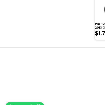
Par Te
2013 O
$
1.
Navegación
de
entradas