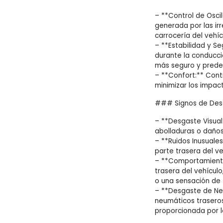
– **Control de Osci
generada por las irr
carrocería del vehí
– **Estabilidad y Se
durante la conducc
más seguro y predec
– **Confort:** Con
minimizar los impact
### Signos de Desg
– **Desgaste Visual
abolladuras o daños
– **Ruidos Inusuale
parte trasera del ve
– **Comportamiento 
trasera del vehícul
o una sensación de 
– **Desgaste de Neu
neumáticos traseros 
proporcionada por 