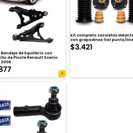
kit completo cazoletas delant
con grapodinas fiat punto/lin
$
3.421
 Bandeja de Equilibrio con
llo de Pivote Renault Scenic
A 2006
877