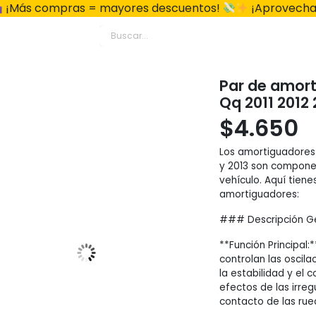
¡Más compras = mayores descuentos!
¡Aprovecha
Par de amort
Qq 2011 2012 
$
4.650
Los amortiguadores 
y 2013 son componen
vehículo. Aquí tien
amortiguadores:
### Descripción G
**Función Principal
controlan las oscila
la estabilidad y el c
efectos de las irreg
contacto de las rued