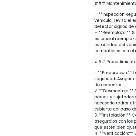
### Mantenimiento
– **Inspección Regu
vehículo, revisa el
detectar signos de
– **Reemplazo:** Si
es crucial reemplaza
estabilidad del vehí
compatibles con el 
### Procedimiento 
1. **Preparación:**
seguridad. Asegúrat
de comenzar.
2. **Desmontaje:** 
pernos y sujetadores
necesario retirar ot
cubierta del paso d
3. **Instalación:** 
asegúralos con los 
que estén bien ajus
4. **Verificación:** 