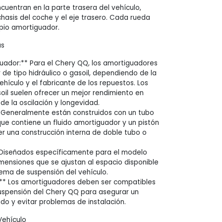
cuentran en la parte trasera del vehículo,
hasis del coche y el eje trasero. Cada rueda
opio amortiguador.
as
uador:** Para el Chery QQ, los amortiguadores
 de tipo hidráulico o gasoil, dependiendo de la
ehículo y el fabricante de los repuestos. Los
il suelen ofrecer un mejor rendimiento en
de la oscilación y longevidad.
* Generalmente están construidos con un tubo
que contiene un fluido amortiguador y un pistón
er una construcción interna de doble tubo o
 Diseñados específicamente para el modelo
mensiones que se ajustan al espacio disponible
stema de suspensión del vehículo.
:** Los amortiguadores deben ser compatibles
uspensión del Chery QQ para asegurar un
o y evitar problemas de instalación.
Vehículo