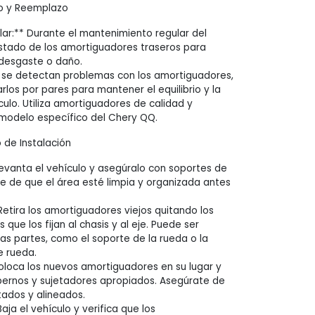
 y Reemplazo
lar:** Durante el mantenimiento regular del
 estado de los amortiguadores traseros para
 desgaste o daño.
 se detectan problemas con los amortiguadores,
rlos por pares para mantener el equilibrio y la
culo. Utiliza amortiguadores de calidad y
modelo específico del Chery QQ.
de Instalación
 Levanta el vehículo y asegúralo con soportes de
e de que el área esté limpia y organizada antes
Retira los amortiguadores viejos quitando los
 que los fijan al chasis y al eje. Puede ser
ras partes, como el soporte de la rueda o la
e rueda.
Coloca los nuevos amortiguadores en su lugar y
pernos y sujetadores apropiados. Asegúrate de
tados y alineados.
Baja el vehículo y verifica que los