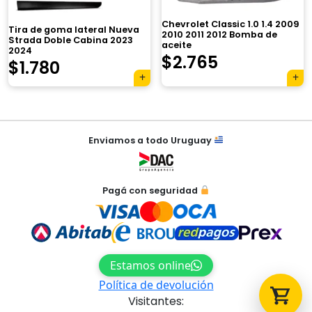
Chevrolet Classic 1.0 1.4 2009
Tira de goma lateral Nueva
2010 2011 2012 Bomba de
Strada Doble Cabina 2023
aceite
2024
El
El
$
2.765
$
1.780
precio
precio
Tu carrito está vacío.
original
actual
Agregá un producto y aparecerá acá
automáticamente.
Navegación
era:
es:
Enviamos a todo Uruguay
de
$3.920.
$2.765.
entradas
Pagá con seguridad
Estamos online
Política de devolución
Visitantes: