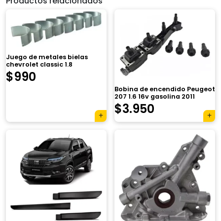
Productos relacionados
Juego de metales bielas
chevrolet classic 1.8
$
990
Bobina de encendido Peugeot
207 1.6 16v gasolina 2011
$
3.950
×