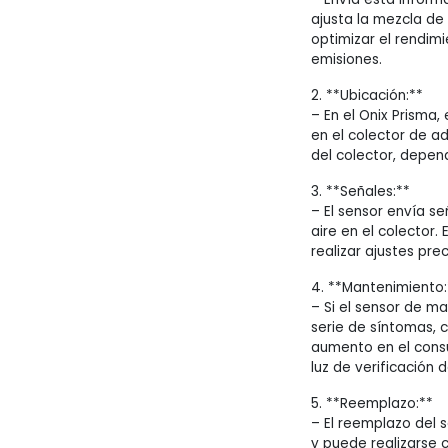
ajusta la mezcla de
optimizar el rendim
emisiones.
2. **Ubicación:**
– En el Onix Prisma
en el colector de ad
del colector, depen
3. **Señales:**
– El sensor envía se
aire en el colector.
realizar ajustes pre
4. **Mantenimiento:
– Si el sensor de m
serie de síntomas, 
aumento en el cons
luz de verificación 
5. **Reemplazo:**
– El reemplazo del 
y puede realizarse 