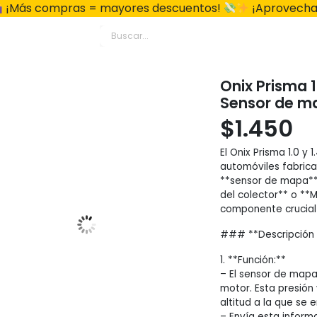
¡Más compras = mayores descuentos!
¡Aprovecha
Onix Prisma 1
Sensor de m
$
1.450
El Onix Prisma 1.0 y
automóviles fabrica
**sensor de mapa**
del colector** o **M
componente crucial 
### **Descripción 
1. **Función:**
– El sensor de mapa
motor. Esta presión
altitud a la que se 
– Envía esta inform