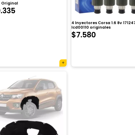
 Original
.335
4 Inyectores Corsa 1.6 8v 17124
Icd00110 originales
$
7.580