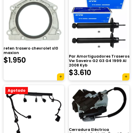
reten trasero chevrolet s10
maxion
Par Amortiguadores Traseros
$
1.950
Vw Saveiro G2 G3 G4 1999 Al
2008 Kyb
El
El
$
3.610
precio
precio
Agotado
original
actual
era:
es:
$4.850.
$3.610.
×
Cerradura Eléctrica