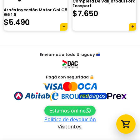
Completa De Valija/baul Ford
Ecosport
Arnés Inyección Motor Gol G5
$
7.650
G6 1.6
$
5.490
Tu carrito está vacío.
Agregá un producto y aparecerá acá
automáticamente.
Navegación
Enviamos a todo Uruguay
de
entradas
Pagá con seguridad
Estamos online
Política de devolución
Visitantes: