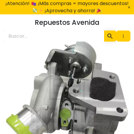
Ir
¡Atención!
¡Más compras = mayores descuentos!
al
¡Aprovecha y ahorra!
contenido
Repuestos Avenida