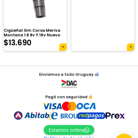
×
Cigüeñal Gm Corsa Meriva
Montana 1.8 8v Y 16v Nuevo
El
El
$
13.690
Tu carrito está vacío.
precio
precio
Agregá un producto y aparecerá acá
original
actual
automáticamente.
Navegación
era:
es:
Enviamos a todo Uruguay
de
$17.950.
$13.690.
entradas
Pagá con seguridad
Estamos online