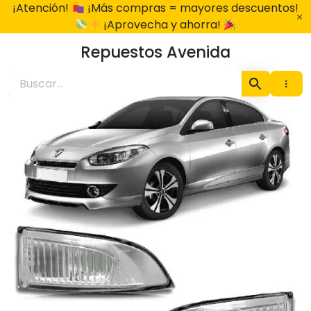
Ir
¡Atención!
¡Más compras = mayores descuentos!
al
¡Aprovecha y ahorra!
contenido
Repuestos Avenida