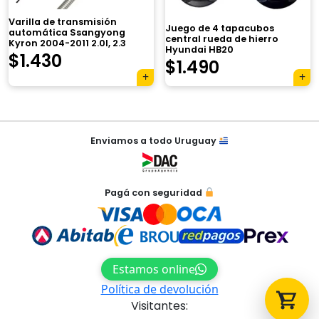
Varilla de transmisión
Juego de 4 tapacubos
automática Ssangyong
central rueda de hierro
Kyron 2004-2011 2.0l, 2.3
Hyundai HB20
$
1.430
$
1.490
Tu carrito está vacío.
Agregá un producto y aparecerá acá
automáticamente.
Navegación
Enviamos a todo Uruguay
de
entradas
Pagá con seguridad
Estamos online
Política de devolución
Visitantes: