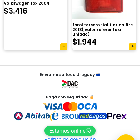
Volkswagen fox 2004
×
$
3.416
farol tarsero fiat fiorino fire
2013( valor referente a
unidad)
$
1.944
Tu carrito está vacío.
Agregá un producto y aparecerá acá
automáticamente.
Navegación
Enviamos a todo Uruguay
de
entradas
Pagá con seguridad
Estamos online
Política de devolución