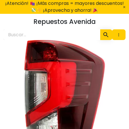
Ir
¡Atención!
¡Más compras = mayores descuentos!
al
¡Aprovecha y ahorra!
contenido
Repuestos Avenida