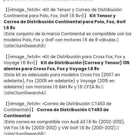
【{«image_fetch»: «Kit de Tensor y Correa de Distribución
Continental para Polo, Fox, Golf 1.6 8v»}】
Kit Tensor y
Correa de Distribución Continental para Polo, Fox, Golf
1.6 8v
Este conjunto de la marca Continental es compatible con los
modelos Polo, Fox y Golf con motores 1.6 de 8 válvulas.
citeturn0search3
【{«image_fetch»: «Kit de Distribución para Cross Fox, Fox y
Voyage 1.6 8v»}】
Kit de Distribución (Correa y Tensor) 135
dientes para Cross Fox, Fox y Voyage 1.6 8v
Este kit es adecuado para modelos Cross Fox (2007 en
adelante), Fox (2005 en adelante) y Voyage (2015 en
adelante) con motores 1.6 BAH 8v y 1.6 CFZA 8v.
citeturn0search4
【{«image_fetch»: «Correa de Distribución CT453 de
Continental»}】
Correa de Distribución CT453 de
Continental
Esta correa es compatible con Audi A3 1.6 8v (2002-2012),
VW Fox 1.6 8v (2003-2012) y VW Golf 1.6 8v (2001-2012).
citeturn0search5