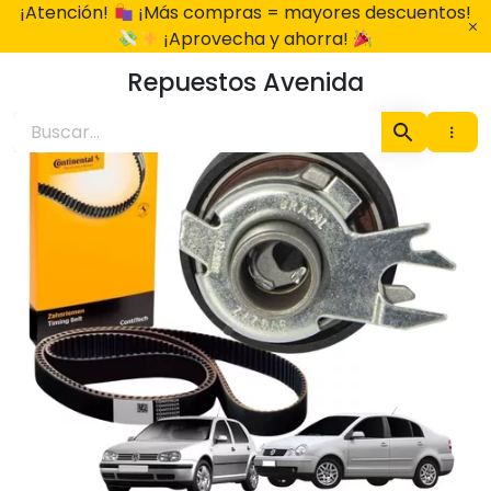
Ir
¡Atención!
¡Más compras = mayores descuentos!
al
¡Aprovecha y ahorra!
contenido
Repuestos Avenida