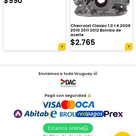
$
990
×
Chevrolet Classic 1.0 1.4 2009
2010 2011 2012 Bomba de
aceite
El
El
$
2.765
Tu carrito está vacío.
precio
precio
Agregá un producto y aparecerá acá
original
actual
automáticamente.
Navegación
era:
es:
Enviamos a todo Uruguay
de
$3.920.
$2.765.
entradas
Pagá con seguridad
Estamos online