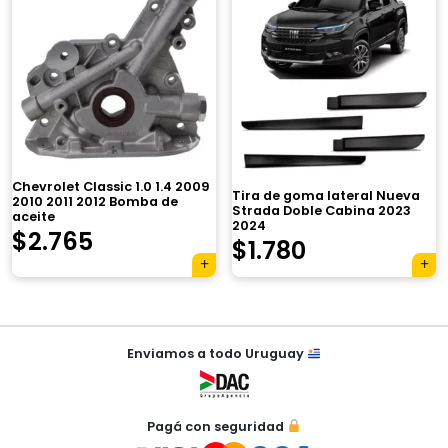
×
Chevrolet Classic 1.0 1.4 2009
Tira de goma lateral Nueva
2010 2011 2012 Bomba de
Strada Doble Cabina 2023
aceite
2024
El
El
$
2.765
$
1.780
precio
precio
Tu carrito está vacío.
original
actual
Agregá un producto y aparecerá acá
automáticamente.
Navegación
era:
es:
Enviamos a todo Uruguay
de
$3.920.
$2.765.
entradas
Pagá con seguridad