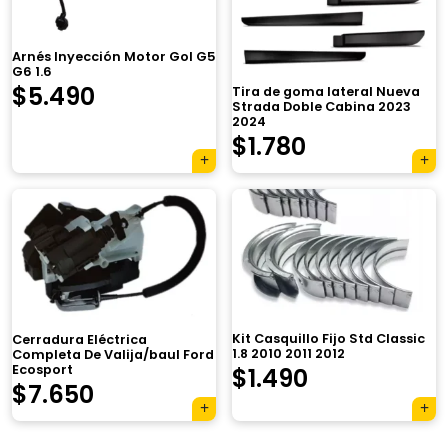
Arnés Inyección Motor Gol G5
G6 1.6
$
5.490
Tira de goma lateral Nueva
Strada Doble Cabina 2023
2024
$
1.780
×
Kit Casquillo Fijo Std Classic
Cerradura Eléctrica
1.8 2010 2011 2012
Completa De Valija/baul Ford
Ecosport
$
1.490
$
7.650
Tu carrito está vacío.