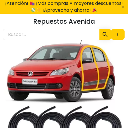
Ir
¡Atención!
¡Más compras = mayores descuentos!
al
¡Aprovecha y ahorra!
contenido
Repuestos Avenida