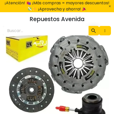
Ir
¡Atención!
¡Más compras = mayores descuentos!
al
¡Aprovecha y ahorra!
contenido
Repuestos Avenida