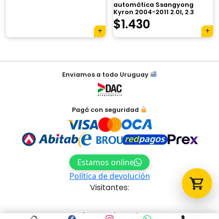
automática Ssangyong
Kyron 2004-2011 2.0l, 2.3
$
1.430
Tu carrito está vacío.
Agregá un producto y aparecerá acá
automáticamente.
Navegación
Enviamos a todo Uruguay
de
entradas
Pagá con seguridad
Estamos online
Política de devolución
Visitantes:
Acceso al panel