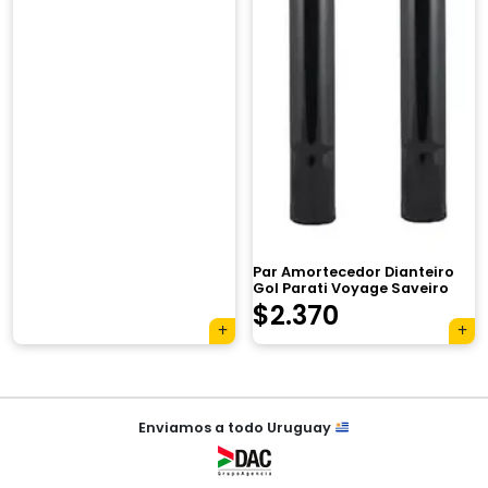
×
Par Amortecedor Dianteiro
Gol Parati Voyage Saveiro
$
2.370
Tu carrito está vacío.
Agregá un producto y aparecerá acá
automáticamente.
Navegación
Enviamos a todo Uruguay
de
entradas