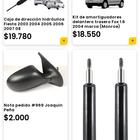
Kit de amortiguadores
Caja de dirección hidráulica
delantero trasero Fox 1.6
Fiesta 2003 2004 2005 2006
2004 marca (Monroe)
2007 08
$
18.550
$
19.780
Nota pedido #969 Joaquin
Peña
$
2.000