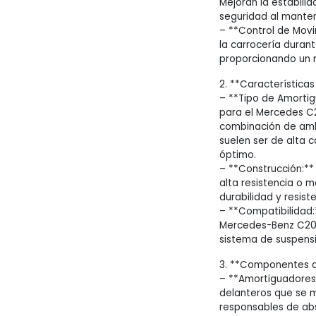
Mejoran la estabili
seguridad al manten
– **Control de Movi
la carrocería duran
proporcionando un 
2. **Características
– **Tipo de Amorti
para el Mercedes C2
combinación de amb
suelen ser de alta 
óptimo.
– **Construcción:**
alta resistencia o
durabilidad y resiste
– **Compatibilidad:
Mercedes-Benz C200
sistema de suspensi
3. **Componentes de
– **Amortiguadores 
delanteros que se m
responsables de abs