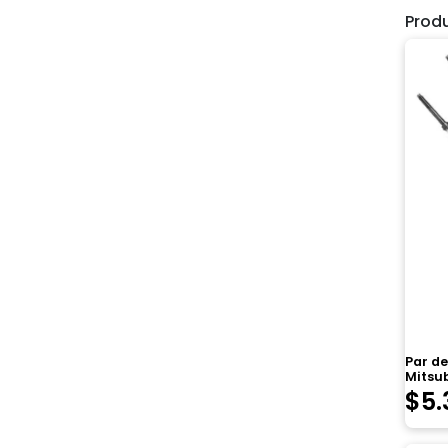
Prod
Par d
Mitsu
$
5.