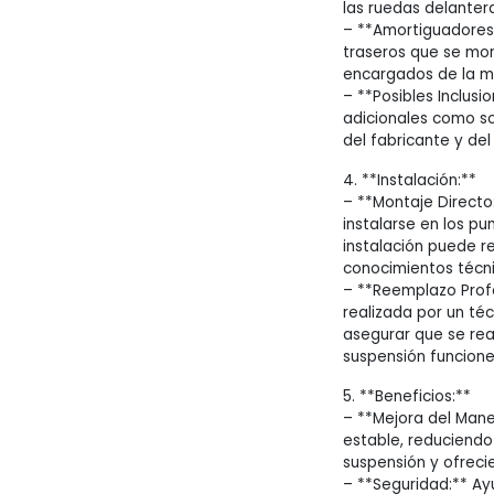
las ruedas delanter
– **Amortiguadores 
traseros que se mon
encargados de la mi
– **Posibles Inclusi
adicionales como s
del fabricante y del 
4. **Instalación:**
– **Montaje Directo
instalarse en los pu
instalación puede r
conocimientos técni
– **Reemplazo Profe
realizada por un téc
asegurar que se rea
suspensión funcion
5. **Beneficios:**
– **Mejora del Man
estable, reduciend
suspensión y ofrec
– **Seguridad:** Ay