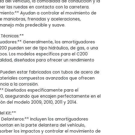
dad del vehículo, la comodidad de conducción y la
er las ruedas en contacto con la carretera.
miento:** Ayudan a controlar el movimiento de
te maniobras, frenadas y aceleraciones,
manejo más predecible y suave.
 Técnicas:**
guadores:** Generalmente, los amortiguadores
00 pueden ser de tipo hidráulico, de gas, o una
os. Los modelos específicos para el C200
calidad, diseñados para ofrecer un rendimiento
 Pueden estar fabricados con tubos de acero de
 materiales compuestos avanzados que ofrecen
ncia a la corrosión.
** Diseñados específicamente para el
, asegurando que encajen perfectamente en el
ón del modelo 2009, 2010, 2011 y 2014.
l Kit:**
Delanteros:** Incluyen los amortiguadores
ontan en la parte delantera del vehículo,
orber los impactos y controlar el movimiento de