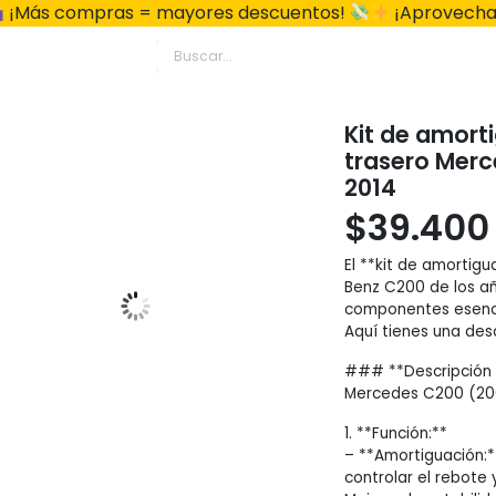
¡Más compras = mayores descuentos!
¡Aprovecha
Kit de amort
trasero Merc
2014
$
39.400
El **kit de amortig
Benz C200 de los añ
componentes esencia
Aquí tienes una desc
### **Descripción d
Mercedes C200 (20
1. **Función:**
– **Amortiguación:
controlar el rebote 