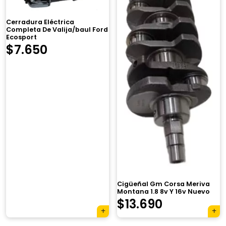
Cerradura Eléctrica
Completa De Valija/baul Ford
Ecosport
$
7.650
×
Cigüeñal Gm Corsa Meriva
Montana 1.8 8v Y 16v Nuevo
El
El
$
13.690
Tu carrito está vacío.
precio
precio