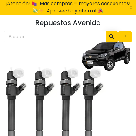
Ir
¡Atención!
¡Más compras = mayores descuentos!
al
¡Aprovecha y ahorra!
contenido
Repuestos Avenida